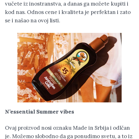
vučete iz inostranstva, a danas ga možete kupiti i
kod nas. Odnos cene i kvaliteta je perfektan i zato
se i našao na ovoj listi.
N’essential Summer vibes
Ovaj proizvod nosi oznaku Made in Srbija i odlčan
je. Možemo slobodno da ga ponudimo svetu, a to iz