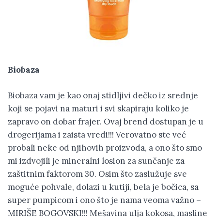
Biobaza
Biobaza vam je kao onaj stidljivi dečko iz srednje
koji se pojavi na maturi i svi skapiraju koliko je
zapravo on dobar frajer. Ovaj brend dostupan je u
drogerijama i zaista vredi!!! Verovatno ste već
probali neke od njihovih proizvoda, a ono što smo
mi izdvojili je mineralni losion za sunčanje za
zaštitnim faktorom 30. Osim što zaslužuje sve
moguće pohvale, dolazi u kutiji, bela je bočica, sa
super pumpicom i ono što je nama veoma važno –
MIRIŠE BOGOVSKI!!! Mešavina ulja kokosa, masline