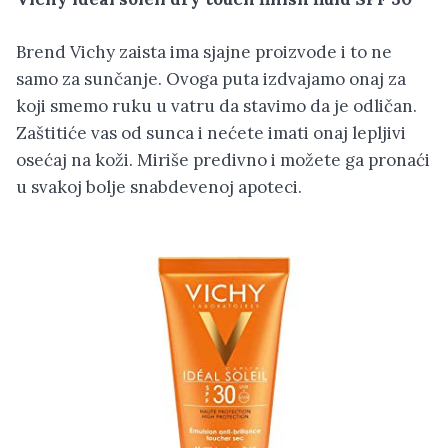
Brend Vichy zaista ima sjajne proizvode i to ne
samo za sunčanje. Ovoga puta izdvajamo onaj za
koji smemo ruku u vatru da stavimo da je odličan.
Zaštitiće vas od sunca i nećete imati onaj lepljivi
osećaj na koži. Miriše predivno i možete ga pronaći
u svakoj bolje snabdevenoj apoteci.