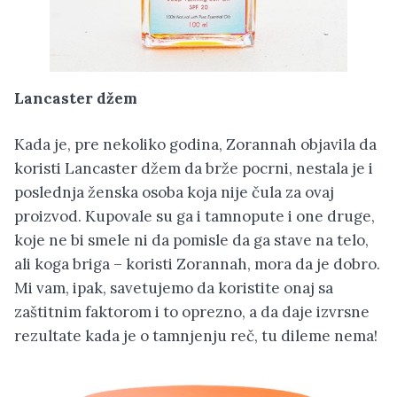
Lancaster džem
Kada je, pre nekoliko godina, Zorannah objavila da
koristi Lancaster džem da brže pocrni, nestala je i
poslednja ženska osoba koja nije čula za ovaj
proizvod. Kupovale su ga i tamnopute i one druge,
koje ne bi smele ni da pomisle da ga stave na telo,
ali koga briga – koristi Zorannah, mora da je dobro.
Mi vam, ipak, savetujemo da koristite onaj sa
zaštitnim faktorom i to oprezno, a da daje izvrsne
rezultate kada je o tamnjenju reč, tu dileme nema!