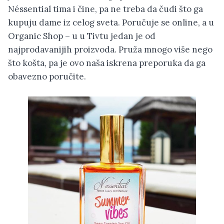
Néssential tima i čine, pa ne treba da čudi što ga
kupuju dame iz celog sveta. Poručuje se online, a u
Organic Shop – u u Tivtu jedan je od
najprodavanijih proizvoda. Pruža mnogo više nego
što košta, pa je ovo naša iskrena preporuka da ga
obavezno poručite.