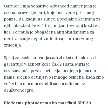
Garnier linija Sensitive Advanced namenjena je
osobama svetlije puti, koje pocrvene pri samoj
pomisli da izadju na sunce. Specijalno kreirana za
njih, obezbediće zaštitu i najzahtevnojoj koži tela i
lica. Formula je obogaćena antioksidansima za
neutralisanje negativnih uticaja infracrvenog
zračenja.
Sprej za posle sunčanja sadrži ekstrat kaktusa i
garantuje vlažnost kože čak 24 sata. Miris je
osvežavajuć i prva asocijacija na njega je,barem
nama, srećno detinjstvo i mnogo osmeha, kada smo
večeri na moru provodili sa porodicom uz
društvene igre.
Bioderma photoderm akn mat fluid SPF 30 +