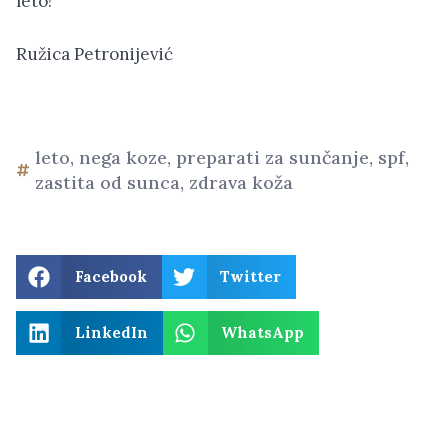
leto!
Ružica Petronijević
leto
,
nega koze
,
preparati za sunčanje
,
spf
,
zastita od sunca
,
zdrava koža
Facebook
Twitter
LinkedIn
WhatsApp