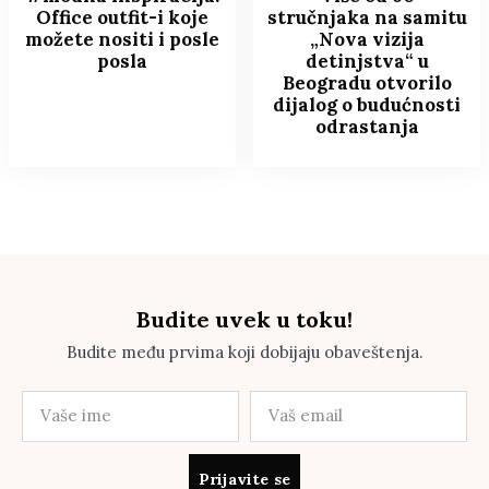
Office outfit-i koje
stručnjaka na samitu
možete nositi i posle
„Nova vizija
posla
detinjstva“ u
Beogradu otvorilo
dijalog o budućnosti
odrastanja
Budite uvek u toku!
Budite među prvima koji dobijaju obaveštenja.
Prijavite se