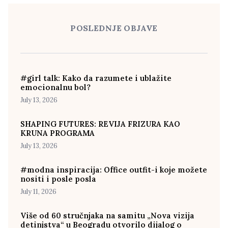
POSLEDNJE OBJAVE
#girl talk: Kako da razumete i ublažite
emocionalnu bol?
July 13, 2026
SHAPING FUTURES: REVIJA FRIZURA KAO
KRUNA PROGRAMA
July 13, 2026
#modna inspiracija: Office outfit-i koje možete
nositi i posle posla
July 11, 2026
Više od 60 stručnjaka na samitu „Nova vizija
detinjstva“ u Beogradu otvorilo dijalog o