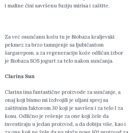
i maline čini savršenu fuziju mirisa i zaštite.
Za već osunčanu kožu tu je Biobaza kraljevski
pekmez za brzo tamnjenje sa ljubičastom
šargarepom, a za regeneraciju kože odličan izbor
je Biobaza SOS jogurt za telo nakon sunčanja.
Clarins Sun
Clarins ima fantastične proizvode za sunčanje, a
onaj koji bismo mi izdvojili je uljani sprej sa
zaštitnim faktorom 30 koji je savršen i za telo I za
kosu. Odlično je rešenje za one koji žele da
investiraju u jedan proizvod, a da dobiju više, kao i
za one koji ne žele da na plažu nose 101 proizvod za