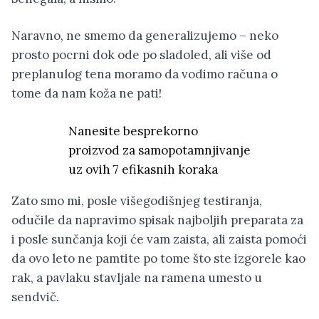
Naravno, ne smemo da generalizujemo – neko
prosto pocrni dok ode po sladoled, ali više od
preplanulog tena moramo da vodimo računa o
tome da nam koža ne pati!
Nanesite besprekorno
proizvod za samopotamnjivanje
uz ovih 7 efikasnih koraka
Zato smo mi, posle višegodišnjeg testiranja,
odučile da napravimo spisak najboljih preparata za
i posle sunčanja koji će vam zaista, ali zaista pomoći
da ovo leto ne pamtite po tome što ste izgorele kao
rak, a pavlaku stavljale na ramena umesto u
sendvič.