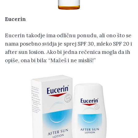
Eucerin
Eucerin takodje ima odličnu ponudu, ali ono što se
nama posebno svidja je sprej SPF 30, mleko SPF 20 i
after sun losion. Ako bi jedna rečenica mogla da ih
opiše, ona bi bila: “Mažeš i ne misliš!”