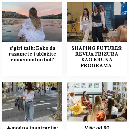
#girl talk: Kako da
SHAPING FUTURES:
razumete i ublažite
REVIJA FRIZURA
emocionalnu bol?
KAO KRUNA
PROGRAMA
#modna inspiracija:
Više od 60