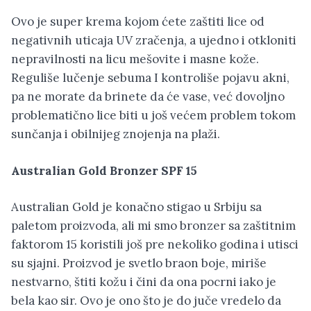
Ovo je super krema kojom ćete zaštiti lice od
negativnih uticaja UV zračenja, a ujedno i otkloniti
nepravilnosti na licu mešovite i masne kože.
Reguliše lučenje sebuma I kontroliše pojavu akni,
pa ne morate da brinete da će vase, već dovoljno
problematično lice biti u još većem problem tokom
sunčanja i obilnijeg znojenja na plaži.
Australian Gold Bronzer SPF 15
Australian Gold je konačno stigao u Srbiju sa
paletom proizvoda, ali mi smo bronzer sa zaštitnim
faktorom 15 koristili još pre nekoliko godina i utisci
su sjajni. Proizvod je svetlo braon boje, miriše
nestvarno, štiti kožu i čini da ona pocrni iako je
bela kao sir. Ovo je ono što je do juče vredelo da