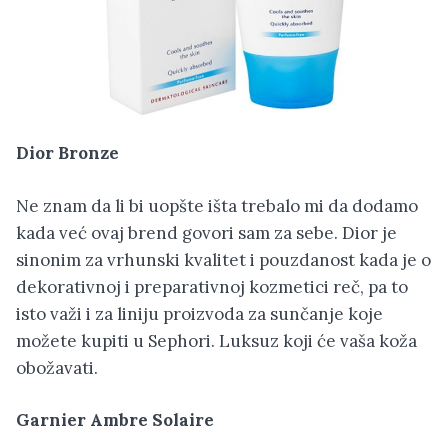
Dior Bronze
Ne znam da li bi uopšte išta trebalo mi da dodamo
kada već ovaj brend govori sam za sebe. Dior je
sinonim za vrhunski kvalitet i pouzdanost kada je o
dekorativnoj i preparativnoj kozmetici reč, pa to
isto važi i za liniju proizvoda za sunčanje koje
možete kupiti u Sephori. Luksuz koji će vaša koža
obožavati.
Garnier Ambre Solaire