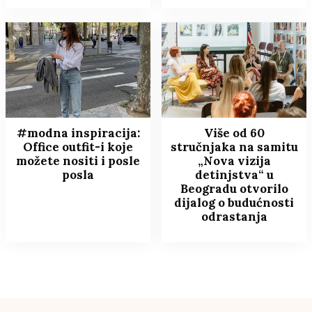
#modna inspiracija:
Više od 60
Office outfit-i koje
stručnjaka na samitu
možete nositi i posle
„Nova vizija
posla
detinjstva“ u
Beogradu otvorilo
dijalog o budućnosti
odrastanja