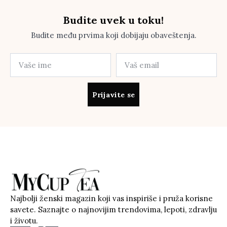
Budite uvek u toku!
Budite među prvima koji dobijaju obaveštenja.
Prijavite se
Najbolji ženski magazin koji vas inspiriše i pruža korisne
savete. Saznajte o najnovijim trendovima, lepoti, zdravlju
i životu.