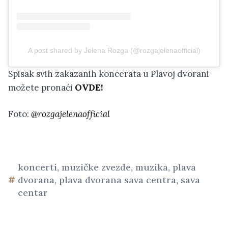
A post shared by Jelena Rozga (@rozgajelenaofficial)
Spisak svih zakazanih koncerata u Plavoj dvorani
možete pronaći
OVDE!
Foto:
@rozgajelenaofficial
koncerti
,
muzičke zvezde
,
muzika
,
plava
dvorana
,
plava dvorana sava centra
,
sava
centar