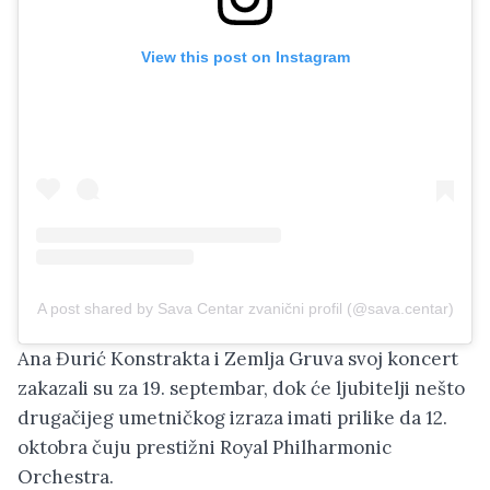
View this post on Instagram
A post shared by Sava Centar zvanični profil (@sava.centar)
Ana Đurić Konstrakta i Zemlja Gruva svoj koncert
zakazali su za 19. septembar, dok će ljubitelji nešto
drugačijeg umetničkog izraza imati prilike da 12.
oktobra čuju prestižni Royal Philharmonic
Orchestra.