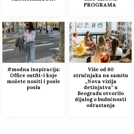
PROGRAMA
#modna inspiracija:
Više od 60
Office outfit-i koje
stručnjaka na samitu
možete nositi i posle
„Nova vizija
posla
detinjstva“ u
Beogradu otvorilo
dijalog o budućnosti
odrastanja