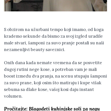
S obzirom na užurbani tempo koji imamo, od koga
krademo sekunde da bismo za svoj izgled uradile
male stvari, šamponi za suvo pranje postali su naši
nezamenljivi beauty saveznici.
Onih dana kada nemate vremena da se posvetite
dugoj rutini nege kose, a potreban vam je mali
boost između dva pranja, na scenu stupaju šamponi
za suvo prane, koji osim što matiraju i kupe višak
sebuma sa dlake kose, vašoj kosi daju instant
volumen.
Pročitajte:
Blagodeti kuhinjske soli za negu