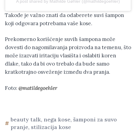
A post shared by Mathilde Gøhler (@mathildegoehler)
Takođe je važno znati da odaberete suvi šampon
koji odgovara potrebama vaše kose.
Prekomerno korišćenje suvih šampona može
dovesti do nagomilavanja proizvoda na temenu, što
može izazvati iritaciju vlasišta i oslabiti koren
dlake, tako da bi ovo trebalo da bude samo
kratkotrajno osveženje između dva pranja.
Foto:
@matildegoehler
beauty talk
,
nega kose
,
šamponi za suvo
pranje
,
stilizacija kose