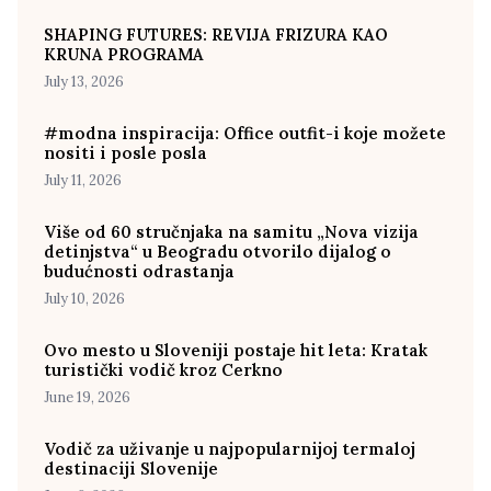
SHAPING FUTURES: REVIJA FRIZURA KAO
KRUNA PROGRAMA
July 13, 2026
#modna inspiracija: Office outfit-i koje možete
nositi i posle posla
July 11, 2026
Više od 60 stručnjaka na samitu „Nova vizija
detinjstva“ u Beogradu otvorilo dijalog o
budućnosti odrastanja
July 10, 2026
Ovo mesto u Sloveniji postaje hit leta: Kratak
turistički vodič kroz Cerkno
June 19, 2026
Vodič za uživanje u najpopularnijoj termaloj
destinaciji Slovenije