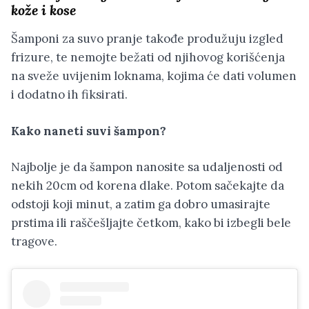
kože i kose
Šamponi za suvo pranje takođe produžuju izgled
frizure, te nemojte bežati od njihovog korišćenja
na sveže uvijenim loknama, kojima će dati volumen
i dodatno ih fiksirati.
Kako naneti suvi šampon?
Najbolje je da šampon nanosite sa udaljenosti od
nekih 20cm od korena dlake. Potom sačekajte da
odstoji koji minut, a zatim ga dobro umasirajte
prstima ili raščešljajte četkom, kako bi izbegli bele
tragove.