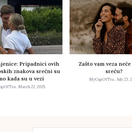
jenice: Pripadnici ovih
Zašto vam veza neće
skih znakova srećni su
sreću?
mo kada su u vezi
MyCupOfTea
July 23, 
upOfTea
March 22, 2025