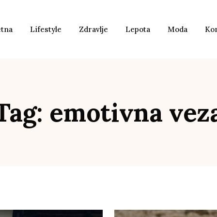
etna
Lifestyle
Zdravlje
Lepota
Moda
Ko
Tag: emotivna vez