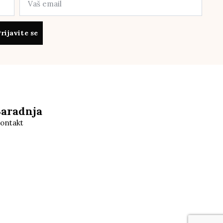
rijavite se
Saradnja
ontakt