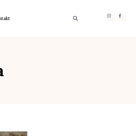
ntakt
a