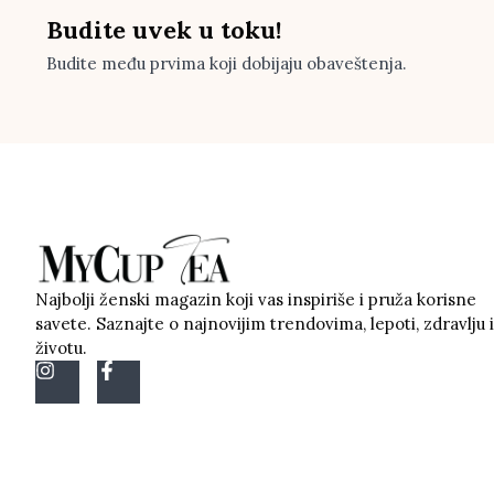
Budite uvek u toku!
Budite među prvima koji dobijaju obaveštenja.
Najbolji ženski magazin koji vas inspiriše i pruža korisne
savete. Saznajte o najnovijim trendovima, lepoti, zdravlju i
životu.