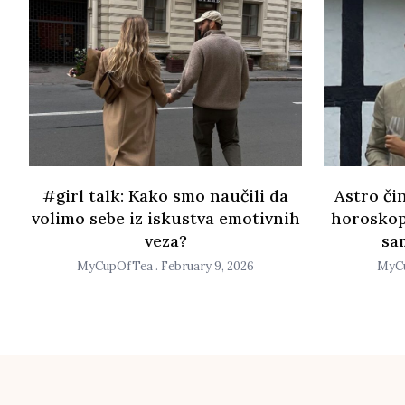
#girl talk: Kako smo naučili da
Astro čin
volimo sebe iz iskustva emotivnih
horoskop
veza?
sa
MyCupOfTea
February 9, 2026
MyC