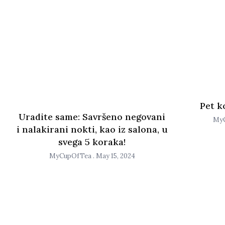
Pet k
Uradite same: Savršeno negovani
My
i nalakirani nokti, kao iz salona, u
svega 5 koraka!
MyCupOfTea
May 15, 2024