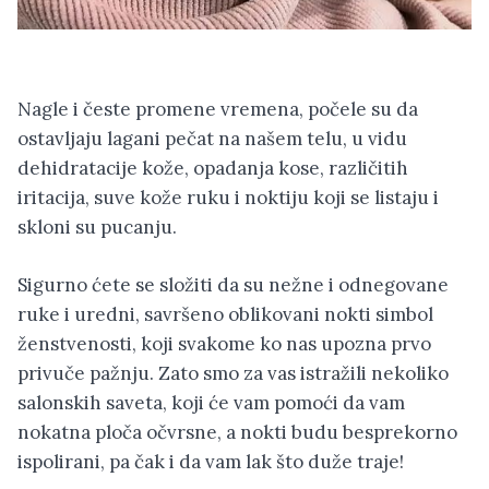
Nagle i česte promene vremena, počele su da
ostavljaju lagani pečat na našem telu, u vidu
dehidratacije kože, opadanja kose, različitih
iritacija, suve kože ruku i noktiju koji se listaju i
skloni su pucanju.
Sigurno ćete se složiti da su nežne i odnegovane
ruke i uredni, savršeno oblikovani nokti simbol
ženstvenosti, koji svakome ko nas upozna prvo
privuče pažnju. Zato smo za vas istražili nekoliko
salonskih saveta, koji će vam pomoći da vam
nokatna ploča očvrsne, a nokti budu besprekorno
ispolirani, pa čak i da vam lak što duže traje!