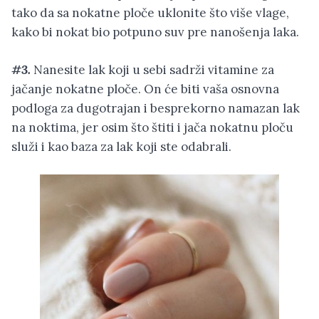
tako da sa nokatne ploče uklonite što više vlage,
kako bi nokat bio potpuno suv pre nanošenja laka.
#3.
Nanesite lak koji u sebi sadrži vitamine za
jačanje nokatne ploče. On će biti vaša osnovna
podloga za dugotrajan i besprekorno namazan lak
na noktima, jer osim što štiti i jača nokatnu ploču
služi i kao baza za lak koji ste odabrali.