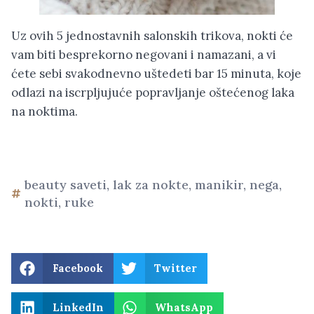
Uz ovih 5 jednostavnih salonskih trikova, nokti će
vam biti besprekorno negovani i namazani, a vi
ćete sebi svakodnevno uštedeti bar 15 minuta, koje
odlazi na iscrpljujuće popravljanje oštećenog laka
na noktima.
beauty saveti
,
lak za nokte
,
manikir
,
nega
,
nokti
,
ruke
Facebook
Twitter
LinkedIn
WhatsApp