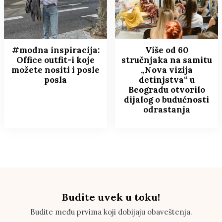
#modna inspiracija:
Više od 60
Office outfit-i koje
stručnjaka na samitu
možete nositi i posle
„Nova vizija
posla
detinjstva“ u
Beogradu otvorilo
dijalog o budućnosti
odrastanja
Budite uvek u toku!
Budite među prvima koji dobijaju obaveštenja.