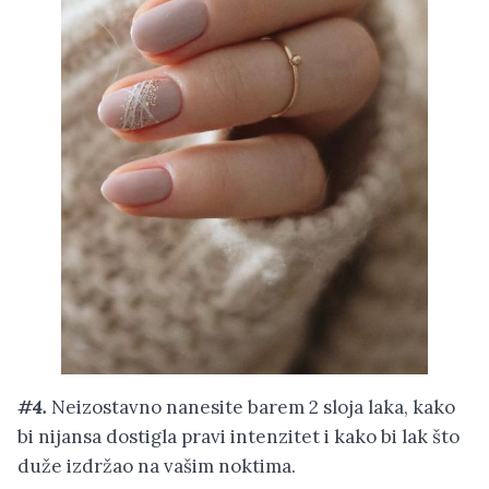
#4.
Neizostavno nanesite barem 2 sloja laka, kako
bi nijansa dostigla pravi intenzitet i kako bi lak što
duže izdržao na vašim noktima.