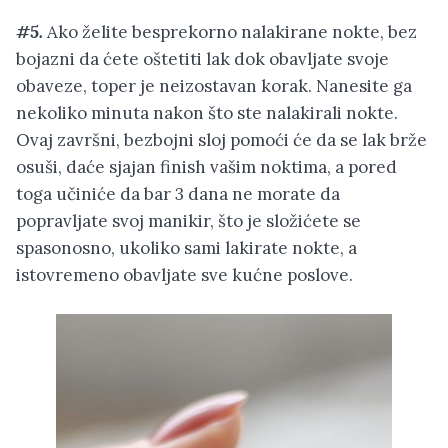
#5.
Ako želite besprekorno nalakirane nokte, bez
bojazni da ćete oštetiti lak dok obavljate svoje
obaveze, toper je neizostavan korak. Nanesite ga
nekoliko minuta nakon što ste nalakirali nokte.
Ovaj završni, bezbojni sloj pomoći će da se lak brže
osuši, daće sjajan finish vašim noktima, a pored
toga učiniće da bar 3 dana ne morate da
popravljate svoj manikir, što je složićete se
spasonosno, ukoliko sami lakirate nokte, a
istovremeno obavljate sve kućne poslove.