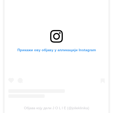
Прикажи ову објаву у апликацији Instagram
Објава коју дели J O L I E (@jolieklinika)