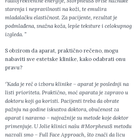
radiofrekventne energije, Morpheus8 briše naznake
starenja i nepravilnosti na koži, te emulira
mladalačku elastičnost. Za pacijente, rezultat je
podmlađena, snažna koža, lepše teksture i celokupnog
izgleda. ’’
S obzirom da aparat, praktično rečeno, mogu
nabaviti sve estetske klinike, kako odabrati onu
pravu?
‘’Kada je reč o izboru klinike – aparat je poslednji na
listi prioriteta. Praktično, moć aparata je zapravo u
doktoru koji ga koristi. Pacijenti treba da obrate
pažnju na godine iskustva doktora, obučenost za
aparat i naravno – najvažnije su metode koje doktor
primenjuje. U Jolie klinici našu #Morpheus8 metodu
nazvali smo – Full Face Approach, što znači da licu