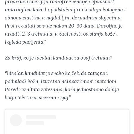
prodiruću energiju radiofrekvencije i efikasnost
mikroiglica kako bi podstakla proizvodnju kolagena i
obnovu elastina u najdubljim dermalnim slojevima.
Prvi rezultati se vide nakon 20-30 dana. Dovoljno je
uraditi 2-3 tretmana, u zavisnosti od stanja kože i
izgleda pacijenta.’’
Za kraj, ko je idealan kandidat za ovaj tretman?
‘’Idealan kandidat je svako ko želi da zategne i
podmladi kožu, izuzetno neinvazivnom metodom.
Pored rezultata zatezanja, koža jednostavno dobija
bolju teksturu, svežinu i sjaj.’’