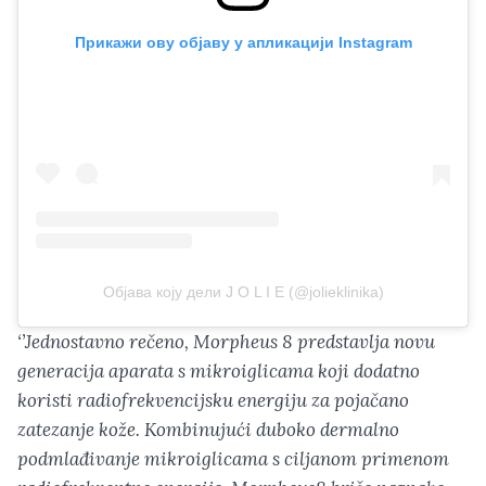
Прикажи ову објаву у апликацији Instagram
Објава коју дели J O L I E (@jolieklinika)
‘’Jednostavno rečeno, Morpheus 8 predstavlja novu
generacija aparata s mikroiglicama koji dodatno
koristi radiofrekvencijsku energiju za pojačano
zatezanje kože. Kombinujući duboko dermalno
podmlađivanje mikroiglicama s ciljanom primenom