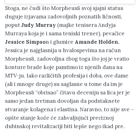
Stoga, ne čudi što Morpheus8 svoj sjajni status
duguje izjavama zadovoljnih poznatih ličnosti,
poput
Judy Murray
(majke tenisera Andyja
Murraya koja je i sama teniski trener), pevačice
Jessice Simpso
n i glumice
Amande Holden.
Jessica je najglasnija u hvalospevima na račun
Morpheus8, zadovoljna zbog toga što joj je vratio
konture brade koje pamtimo iz njenih dana na
MTV-ju. Iako različitih profesija i doba, ove dame
(ali i mnoge druge) su saglasne u tome da im je
Morpheus8 “obrisao” čitavu deceniju sa lica jer je
samo jedan tretman dovoljan da podstaknete
stvaranje kolagena i elastina. Naravno, to nije sve –
opšte stanje kože će zahvaljujući preciznoj
dubinskoj revitalizaciji biti lepše nego ikad pre.