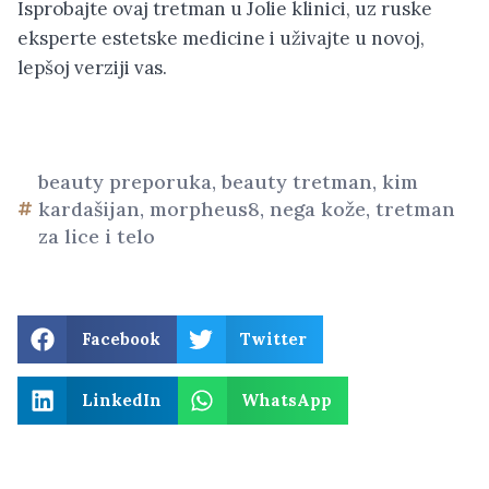
Isprobajte ovaj tretman u Jolie klinici, uz ruske
eksperte estetske medicine i uživajte u novoj,
lepšoj verziji vas.
beauty preporuka
,
beauty tretman
,
kim
kardašijan
,
morpheus8
,
nega kože
,
tretman
za lice i telo
Facebook
Twitter
LinkedIn
WhatsApp