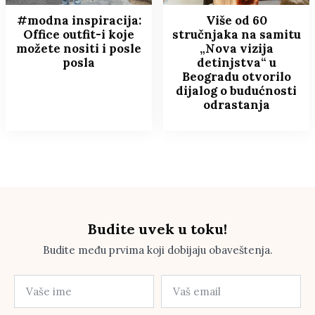
#modna inspiracija:
Više od 60
Office outfit-i koje
stručnjaka na samitu
možete nositi i posle
„Nova vizija
posla
detinjstva“ u
Beogradu otvorilo
dijalog o budućnosti
odrastanja
Budite uvek u toku!
Budite među prvima koji dobijaju obaveštenja.