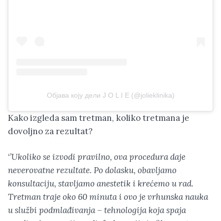
Објава коју дели J O L I E (@jolieklinika)
Kako izgleda sam tretman, koliko tretmana je
dovoljno za rezultat?
‘’Ukoliko se izvodi pravilno, ova procedura daje
neverovatne rezultate. Po dolasku, obavljamo
konsultaciju, stavljamo anestetik i krećemo u rad.
Tretman traje oko 60 minuta i ovo je vrhunska nauka
u službi podmlađivanja – tehnologija koja spaja