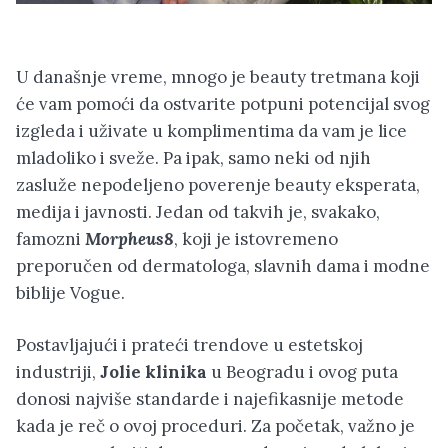
U današnje vreme, mnogo je beauty tretmana koji
će vam pomoći da ostvarite potpuni potencijal svog
izgleda i uživate u komplimentima da vam je lice
mladoliko i sveže. Pa ipak, samo neki od njih
zasluže nepodeljeno poverenje beauty eksperata,
medija i javnosti. Jedan od takvih je, svakako,
famozni
Morpheus8
, koji je istovremeno
preporučen od dermatologa, slavnih dama i modne
biblije Vogue.
Postavljajući i prateći trendove u estetskoj
industriji,
Jolie klinika
u Beogradu i ovog puta
donosi najviše standarde i najefikasnije metode
kada je reč o ovoj proceduri. Za početak, važno je