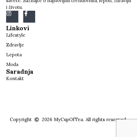
savete. Saznajte o najnovijim trendovima, lepoti, zdravlju
i životu.
Linkovi
Lifestyle
Zdravlje
Lepota
Moda
Saradnja
Kontakt
Copyright
2026
MyCupOfTea.
All rights reserved.