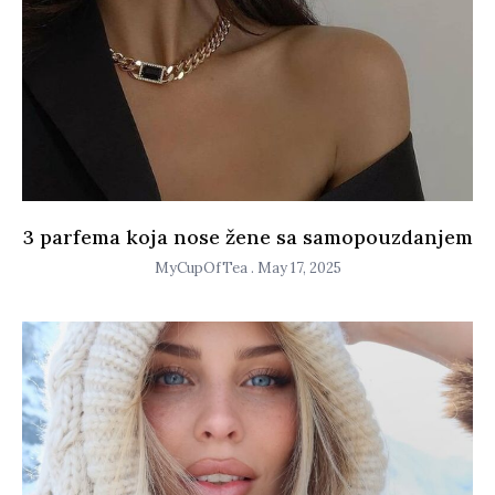
3 parfema koja nose žene sa samopouzdanjem
MyCupOfTea
May 17, 2025