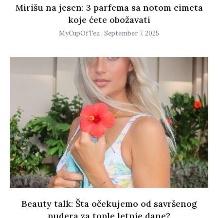
Mirišu na jesen: 3 parfema sa notom cimeta
koje ćete obožavati
MyCupOfTea
September 7, 2025
Beauty talk: Šta očekujemo od savršenog
pudera za tople letnje dane?