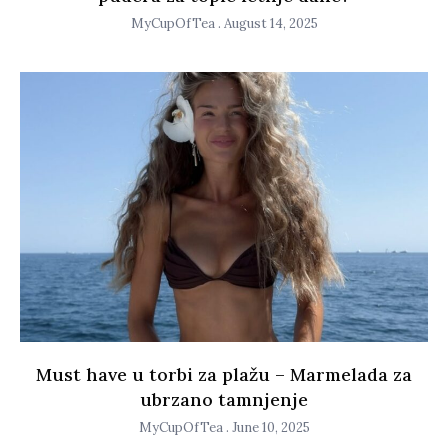
MyCupOfTea
August 14, 2025
Must have u torbi za plažu – Marmelada za
ubrzano tamnjenje
MyCupOfTea
June 10, 2025