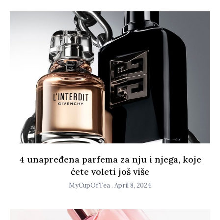
4 unapređena parfema za nju i njega, koje
ćete voleti još više
MyCupOfTea
April 8, 2024