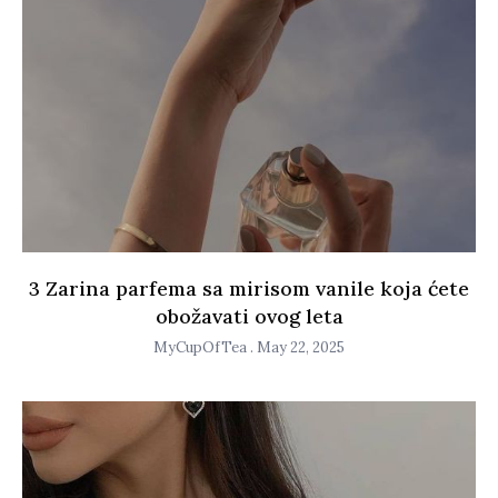
3 Zarina parfema sa mirisom vanile koja ćete
obožavati ovog leta
MyCupOfTea
May 22, 2025