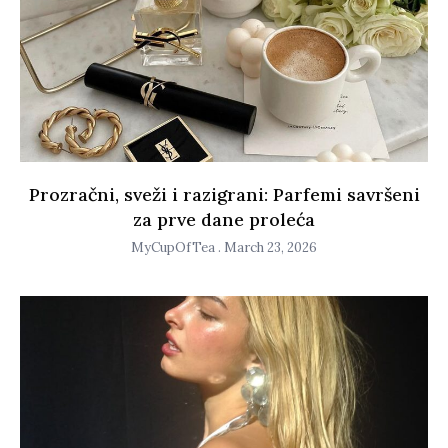
Prozračni, sveži i razigrani: Parfemi savršeni
za prve dane proleća
MyCupOfTea
March 23, 2026