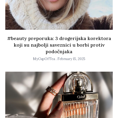
#beauty preporuka: 3 drogerijska korektora
koji su najbolji saveznici u borbi protiv
podočnjaka
MyCupOfTea
February 15, 2025