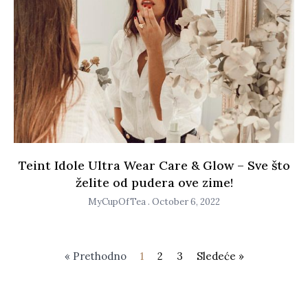
Teint Idole Ultra Wear Care & Glow – Sve što
želite od pudera ove zime!
MyCupOfTea
October 6, 2022
« Prethodno
1
2
3
Sledeće »