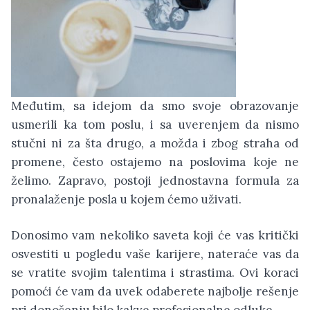
Međutim, sa idejom da smo svoje obrazovanje
usmerili ka tom poslu, i sa uverenjem da nismo
stučni ni za šta drugo, a možda i zbog straha od
promene, često ostajemo na poslovima koje ne
želimo. Zapravo, postoji jednostavna formula za
pronalaženje posla u kojem ćemo uživati.
Donosimo vam nekoliko saveta koji će vas kritički
osvestiti u pogledu vaše karijere, nateraće vas da
se vratite svojim talentima i strastima. Ovi koraci
pomoći će vam da uvek odaberete najbolje rešenje