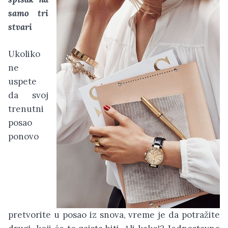
samo tri
stvari
Ukoliko
ne
uspete
da svoj
trenutni
posao
ponovo
pretvorite u posao iz snova, vreme je da potražite