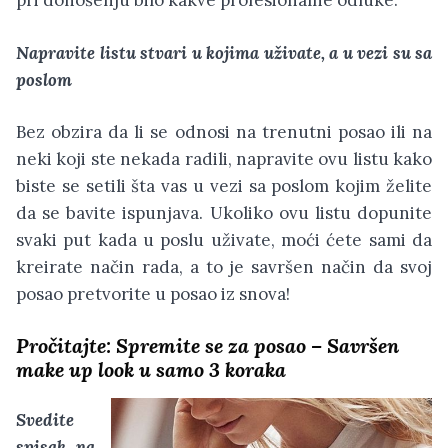
pri donošenju bilo kakve profesionalne odluke.
Napravite listu stvari u kojima uživate, a u vezi su sa
poslom
Bez obzira da li se odnosi na trenutni posao ili na
neki koji ste nekada radili, napravite ovu listu kako
biste se setili šta vas u vezi sa poslom kojim želite
da se bavite ispunjava. Ukoliko ovu listu dopunite
svaki put kada u poslu uživate, moći ćete sami da
kreirate način rada, a to je savršen način da svoj
posao pretvorite u posao iz snova!
Pročitajte:
Spremite se za posao – Savršen
make up look u samo 3 koraka
Svedite
spisak na