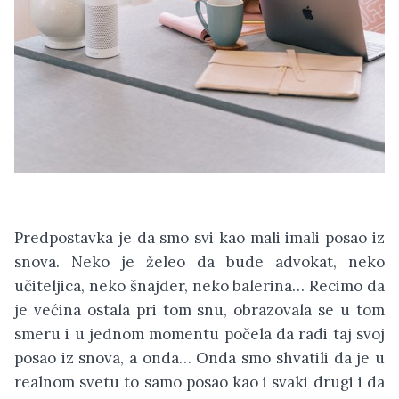
Predpostavka je da smo svi kao mali imali posao iz
snova. Neko je želeo da bude advokat, neko
učiteljica, neko šnajder, neko balerina… Recimo da
je većina ostala pri tom snu, obrazovala se u tom
smeru i u jednom momentu počela da radi taj svoj
posao iz snova, a onda… Onda smo shvatili da je u
realnom svetu to samo posao kao i svaki drugi i da