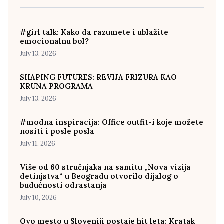
#girl talk: Kako da razumete i ublažite
emocionalnu bol?
July 13, 2026
SHAPING FUTURES: REVIJA FRIZURA KAO
KRUNA PROGRAMA
July 13, 2026
#modna inspiracija: Office outfit-i koje možete
nositi i posle posla
July 11, 2026
Više od 60 stručnjaka na samitu „Nova vizija
detinjstva“ u Beogradu otvorilo dijalog o
budućnosti odrastanja
July 10, 2026
Ovo mesto u Sloveniji postaje hit leta: Kratak