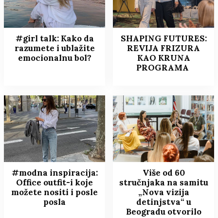
#girl talk: Kako da
SHAPING FUTURES:
razumete i ublažite
REVIJA FRIZURA
emocionalnu bol?
KAO KRUNA
PROGRAMA
#modna inspiracija:
Više od 60
Office outfit-i koje
stručnjaka na samitu
možete nositi i posle
„Nova vizija
posla
detinjstva“ u
Beogradu otvorilo