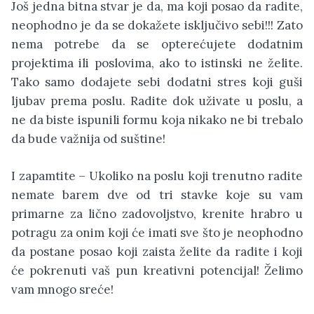
Još jedna bitna stvar je da, ma koji posao da radite,
neophodno je da se dokažete isključivo sebi!!! Zato
nema potrebe da se opterećujete dodatnim
projektima ili poslovima, ako to istinski ne želite.
Tako samo dodajete sebi dodatni stres koji guši
ljubav prema poslu. Radite dok uživate u poslu, a
ne da biste ispunili formu koja nikako ne bi trebalo
da bude važnija od suštine!
I zapamtite – Ukoliko na poslu koji trenutno radite
nemate barem dve od tri stavke koje su vam
primarne za lično zadovoljstvo, krenite hrabro u
potragu za onim koji će imati sve što je neophodno
da postane posao koji zaista želite da radite i koji
će pokrenuti vaš pun kreativni potencijal! Želimo
vam mnogo sreće!