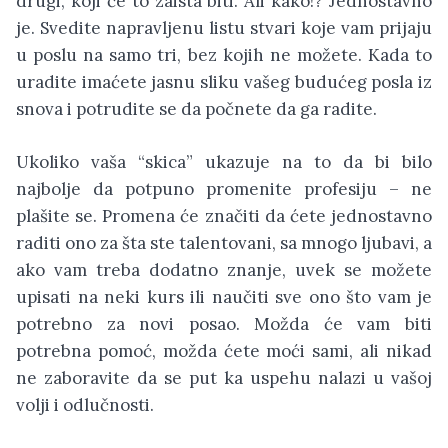
drugi, koji će to zaista biti. Ali kako!? Jednostavno
je. Svedite napravljenu listu stvari koje vam prijaju
u poslu na samo tri, bez kojih ne možete. Kada to
uradite imaćete jasnu sliku vašeg budućeg posla iz
snova i potrudite se da počnete da ga radite.
Ukoliko vaša “skica” ukazuje na to da bi bilo
najbolje da potpuno promenite profesiju – ne
plašite se. Promena će značiti da ćete jednostavno
raditi ono za šta ste talentovani, sa mnogo ljubavi, a
ako vam treba dodatno znanje, uvek se možete
upisati na neki kurs ili naučiti sve ono što vam je
potrebno za novi posao. Možda će vam biti
potrebna pomoć, možda ćete moći sami, ali nikad
ne zaboravite da se put ka uspehu nalazi u vašoj
volji i odlučnosti.