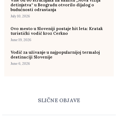
Više od 60 stručnjaka na samitu „Nova vizija
detinjstva“ u Beogradu otvorilo dijalog o
budućnosti odrastanja
July 10, 2026
Ovo mesto u Sloveniji postaje hit leta: Kratak
turistički vodič kroz Cerkno
June 19, 2026
Vodič za uživanje u najpopularnijoj termaloj
destinaciji Slovenije
June 6, 2026
SLIČNE OBJAVE