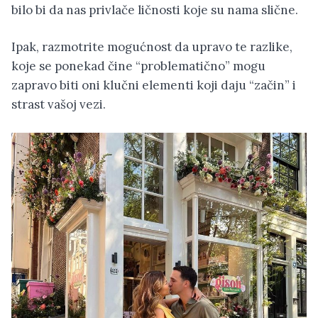
bilo bi da nas privlače ličnosti koje su nama slične.
Ipak, razmotrite mogućnost da upravo te razlike,
koje se ponekad čine “problematično” mogu
zapravo biti oni klučni elementi koji daju “začin” i
strast vašoj vezi.