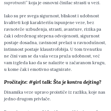
suprotnosti
” koja je osnovni činilac strasti u vezi.
Iako su pre svega sigurnost, bliskost i udobnost
kvaliteti koji karakterišu ispunjene veze, bez
ravnoteže uzbuđenja, strasti, avanture, rizika pa
čak i određenog stepena odvojenosti, sigurnost
postaje dosadna, zavisnost prelazi u ravnodušnost,
intimnost postaje klaustrofobija. U tom trenutku
ne čini vam se da vaša veza pruža udobnost, već
vam izgleda kao da se nalazite u začaranom krugu,
u kome čak i emotivno stagnirate.
Pročitajte:
#girl talk: Šta je kontra dejting?
Dinamika veze upravo proističe iz razlika, koje nas
jedno drugom privlače.