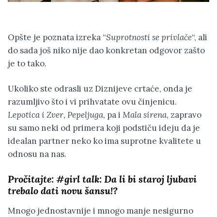
Opšte je poznata izreka “
Suprotnosti se privlače
“, ali
do sada još niko nije dao konkretan odgovor zašto
je to tako.
Ukoliko ste odrasli uz Diznijeve crtaće, onda je
razumljivo što i vi prihvatate ovu činjenicu.
Lepotica i Zver
,
Pepeljuga
, pa i
Mala sirena
, zapravo
su samo neki od primera koji podstiču ideju da je
idealan partner neko ko ima suprotne kvalitete u
odnosu na nas.
Pročitajte:
#girl talk: Da li bi staroj ljubavi
trebalo dati novu šansu!?
Mnogo jednostavnije i mnogo manje nesigurno