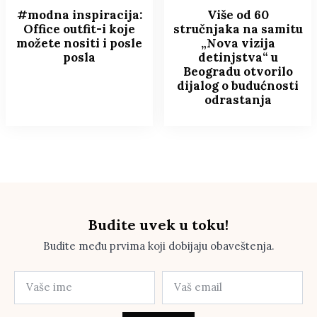
#modna inspiracija:
Više od 60
Office outfit-i koje
stručnjaka na samitu
možete nositi i posle
„Nova vizija
posla
detinjstva“ u
Beogradu otvorilo
dijalog o budućnosti
odrastanja
Budite uvek u toku!
Budite među prvima koji dobijaju obaveštenja.