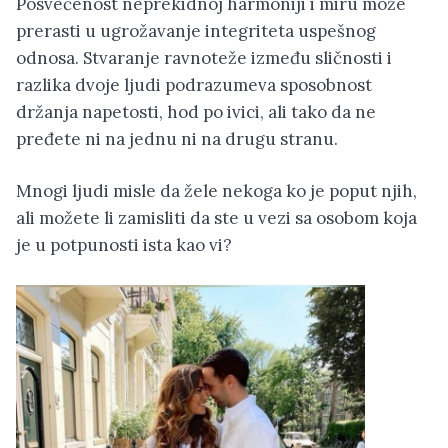
Posvećenost neprekidnoj harmoniji i miru može
prerasti u ugrožavanje integriteta uspešnog
odnosa. Stvaranje ravnoteže između sličnosti i
razlika dvoje ljudi podrazumeva sposobnost
držanja napetosti, hod po ivici, ali tako da ne
pređete ni na jednu ni na drugu stranu.
Mnogi ljudi misle da žele nekoga ko je poput njih,
ali možete li zamisliti da ste u vezi sa osobom koja
je u potpunosti ista kao vi?