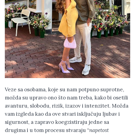
Veze sa osobama, koje su nam potpuno suprotne,
možda su upravo ono što nam treba, kako bi osetili
avanturu, slobodu, rizik, izazov i intenzitet. Možda
vam izgleda kao da ove stvari isključuju ljubav i
sigurnost, a zapravo koegzistiraju jedne sa
drugima i u tom procesu stvaraju “
napetost