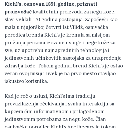
Kiehl’s, osnovan 1851. godine, priznati
proizvođač
kvalitetnih proizvoda za negu kože,
slavi velikih 170 godina postojanja. Započevši kao
mala u njujorškoj četvrti Ist Vilidž, osnivačka
porodica brenda Kiehl’s je krenula sa misijom
pružanja personalizovane usluge i nege kože za
sve, uz upotrebu najnaprednijih tehnologija i
jedinstvenih učinkovitih sastojaka za unapređenje
zdravlja kože. Tokom godina, brend Kiehl’s je ostao
veran ovoj misiji i uvek je na prvo mesto stavljao
iskustvo korisnika.
Kad je reč o usluzi, Kiehl’s ima tradiciju
prevazilaženja očekivanja i svaku interakciju sa
kupcem čini informativnom i prilagođenom
jedinstvenim potrebama za negu kože. Član
osnivačke porodice Kiehl’s Apothecary je tokom