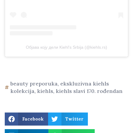
Објава коју дели Kiehl's Srbija (@kiehls.rs)
beauty preporuka
,
ekskluzivna kiehls
kolekcija
,
kiehls
,
kiehls slavi 170. rođendan
Facebook
Twitter