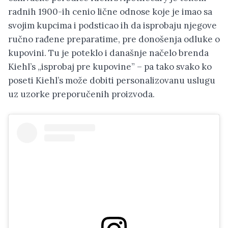
radnih 1900-ih cenio lične odnose koje je imao sa
svojim kupcima i podsticao ih da isprobaju njegove
ručno rađene preparatime, pre donošenja odluke o
kupovini. Tu je poteklo i današnje načelo brenda
Kiehl’s „isprobaj pre kupovine” – pa tako svako ko
poseti Kiehl’s može dobiti personalizovanu uslugu
uz uzorke preporučenih proizvoda.