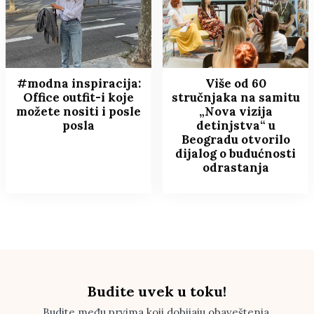
#modna inspiracija:
Više od 60
Office outfit-i koje
stručnjaka na samitu
možete nositi i posle
„Nova vizija
posla
detinjstva“ u
Beogradu otvorilo
dijalog o budućnosti
odrastanja
Budite uvek u toku!
Budite među prvima koji dobijaju obaveštenja.