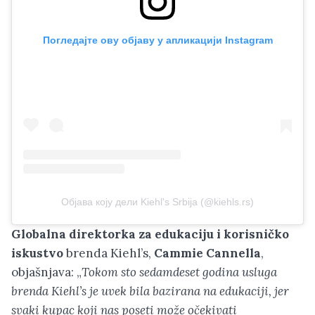
Погледајте ову објаву у апликацији Instagram
Објава коју дели Kiehl's Srbija (@kiehls.rs)
Globalna direktorka za edukaciju i korisničko
iskustvo
brenda Kiehl’s,
Cammie Cannella
,
objašnjava: „
Tokom sto sedamdeset godina usluga
brenda Kiehl’s je uvek bila bazirana na edukaciji, jer
svaki kupac koji nas poseti može očekivati