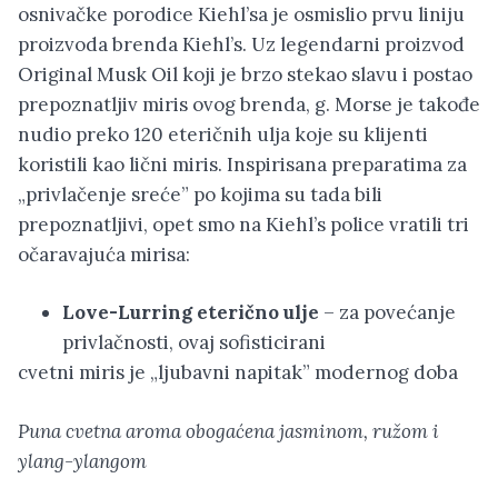
osnivačke porodice Kiehl’sa je osmislio prvu liniju
proizvoda brenda Kiehl’s. Uz legendarni proizvod
Original Musk Oil koji je brzo stekao slavu i postao
prepoznatljiv miris ovog brenda, g. Morse je takođe
nudio preko 120 eteričnih ulja koje su klijenti
koristili kao lični miris. Inspirisana preparatima za
„privlačenje sreće” po kojima su tada bili
prepoznatljivi, opet smo na Kiehl’s police vratili tri
očaravajuća mirisa:
Love-Lurring eterično ulje
– za povećanje
privlačnosti, ovaj sofisticirani
cvetni miris je „ljubavni napitak” modernog doba
Puna cvetna aroma obogaćena jasminom, ružom i
ylang-ylangom