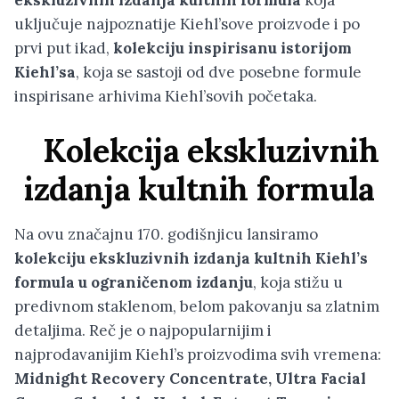
ekskluzivnih izdanja kultnih formula
koja
uključuje
najpoznatije Kiehl’sove proizvode i po
prvi put ikad,
kolekciju inspirisanu istorijom
Kiehl’sa
, koja se sastoji od dve posebne formule
inspirisane arhivima Kiehl’sovih početaka.
Kolekcija
ekskluzivnih
izdanja kultnih formula
Na ovu značajnu 170. godišnjicu lansiramo
kolekciju ekskluzivnih izdanja kultnih Kiehl’s
formula u ograničenom izdanju
, koja stižu u
predivnom staklenom, belom pakovanju sa zlatnim
detaljima. Reč je o najpopularnijim i
najprodavanijim Kiehl’s proizvodima svih vremena:
Midnight Recovery Concentrate, Ultra Facial