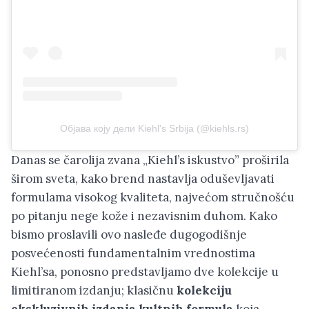
Објава коју дели Kiehl's Srbija (@kiehls.rs)
Danas se čarolija zvana „Kiehl’s iskustvo” proširila
širom sveta, kako brend nastavlja oduševljavati
formulama visokog kvaliteta, najvećom stručnošću
po pitanju nege kože i nezavisnim duhom. Kako
bismo proslavili ovo nasleđe dugogodišnje
posvećenosti fundamentalnim vrednostima
Kiehl’sa, ponosno predstavljamo dve kolekcije u
limitiranom izdanju; klasičnu
kolekciju