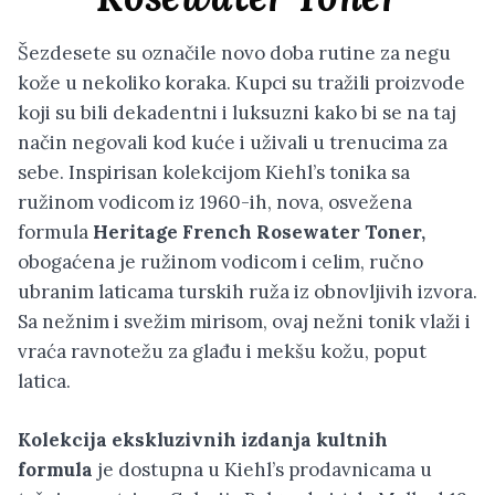
Šezdesete su označile novo doba rutine za negu
kože u nekoliko koraka. Kupci su tražili proizvode
koji su bili dekadentni i luksuzni kako bi se na taj
način negovali kod kuće i uživali u trenucima za
sebe. Inspirisan kolekcijom Kiehl’s tonika sa
ružinom vodicom iz 1960-ih, nova, osvežena
formula
Heritage French Rosewater Toner,
obogaćena je ružinom vodicom i celim, ručno
ubranim laticama turskih ruža iz obnovljivih izvora.
Sa nežnim i svežim mirisom, ovaj nežni tonik vlaži i
vraća ravnotežu za glađu i mekšu kožu, poput
latica.
Kolekcija ekskluzivnih izdanja kultnih
formula
je dostupna u Kiehl’s prodavnicama u