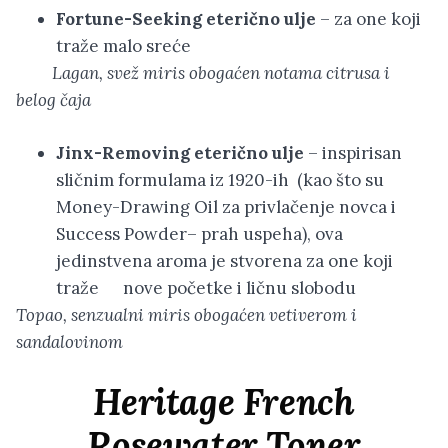
Fortune-Seeking
eterično ulje
– za one koji
traže malo sreće
Lagan, svež miris obogaćen notama citrusa i
belog čaja
Jinx-Removing
eterično ulje
– inspirisan
sličnim formulama iz 1920-ih (kao što su
Money-Drawing Oil za privlačenje novca i
Success Powder– prah uspeha), ova
jedinstvena aroma je stvorena za one koji
traže nove početke i ličnu slobodu
Topao, senzualni miris obogaćen vetiverom i
sandalovinom
Heritage French
Rosewater Toner