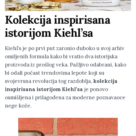
Kolekcija inspirisana
istorijom Kiehl’sa
Kiehl’s je po prvi put zaronio duboko u svoj arhiv
omiljenih formula kako bi vratio dva istorijska
proizvoda iz prošlog veka. Pažljivo odabrani, kako
bi odali počast trendovima lepote koji su
svojevrsna revolucija tog razdoblja,
kolekcija
inspirisana istorijom Kiehl’sa
je
ponovo
osmišljena i prilagođena za moderne poznavaoce
nege kože.