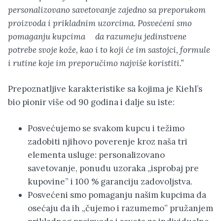
personalizovano savetovanje zajedno sa preporukom
proizvoda i prikladnim uzorcima. Posvećeni smo
pomaganju kupcima da razumeju jedinstvene
potrebe svoje kože, kao i to koji će im sastojci, formule
i rutine koje im preporučimo najviše koristiti.”
Prepoznatljive karakteristike sa kojima je Kiehl’s
bio pionir više od 90 godina i dalje su iste:
Posvećujemo se svakom kupcu i težimo
zadobiti njihovo poverenje kroz naša tri
elementa usluge: personalizovano
savetovanje, ponudu uzoraka „isprobaj pre
kupovine” i 100 % garanciju zadovoljstva.
Posvećeni smo pomaganju našim kupcima da
osećaju da ih „čujemo i razumemo” pružanjem