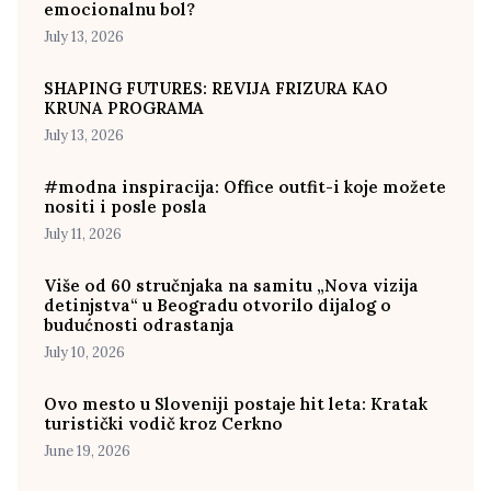
emocionalnu bol?
July 13, 2026
SHAPING FUTURES: REVIJA FRIZURA KAO
KRUNA PROGRAMA
July 13, 2026
#modna inspiracija: Office outfit-i koje možete
nositi i posle posla
July 11, 2026
Više od 60 stručnjaka na samitu „Nova vizija
detinjstva“ u Beogradu otvorilo dijalog o
budućnosti odrastanja
July 10, 2026
Ovo mesto u Sloveniji postaje hit leta: Kratak
turistički vodič kroz Cerkno
June 19, 2026