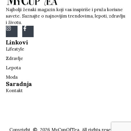
Najbolji ženski magazin koji vas inspiriše i pruža korisne
savete. Saznajte o najnovijim trendovima, lepoti, zdravlju
i životu.
Linkovi
Lifestyle
Zdravlje
Lepota
Moda
Saradnja
Kontakt
Copyright
2026
MyCupOfTea.
All rights reserved.