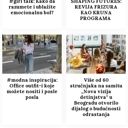
#girl talk: Kako da
SHAPING FUTURES:
razumete i ublažite
REVIJA FRIZURA
emocionalnu bol?
KAO KRUNA
PROGRAMA
#modna inspiracija:
Više od 60
Office outfit-i koje
stručnjaka na samitu
možete nositi i posle
„Nova vizija
posla
detinjstva“ u
Beogradu otvorilo
dijalog o budućnosti
odrastanja