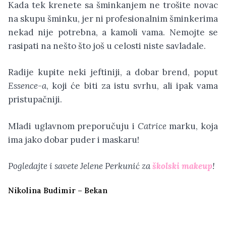
Kada tek krenete sa šminkanjem ne trošite novac
na skupu šminku, jer ni profesionalnim šminkerima
nekad nije potrebna, a kamoli vama. Nemojte se
rasipati na nešto što još u celosti niste savladale.
Radije kupite neki jeftiniji, a dobar brend, poput
Essence-a
, koji će biti za istu svrhu, ali ipak vama
pristupačniji.
Mladi uglavnom preporučuju i
Catrice
marku, koja
ima jako dobar puder i maskaru!
Pogledajte i savete Jelene Perkunić za
školski makeup
!
Nikolina Budimir – Bekan