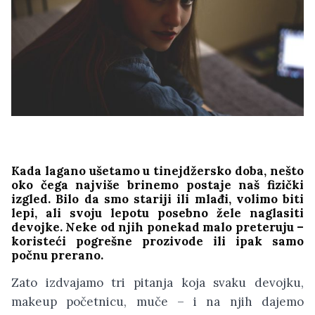
Kada lagano ušetamo u tinejdžersko doba, nešto
oko čega najviše brinemo postaje naš fizički
izgled. Bilo da smo stariji ili mlađi, volimo biti
lepi, ali svoju lepotu posebno žele naglasiti
devojke. Neke od njih ponekad malo preteruju –
koristeći pogrešne prozivode ili ipak samo
počnu prerano.
Zato izdvajamo tri pitanja koja svaku devojku,
makeup početnicu, muče – i na njih dajemo