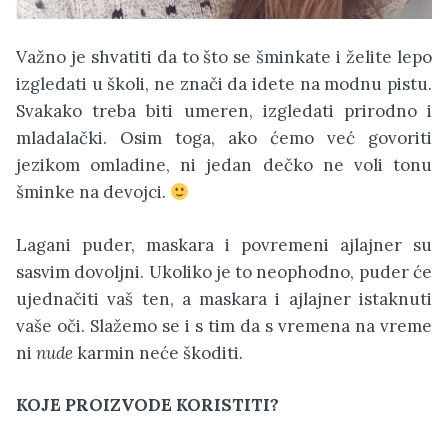
Važno je shvatiti da to što se šminkate i želite lepo
izgledati u školi, ne znači da idete na modnu pistu.
Svakako treba biti umeren, izgledati prirodno i
mladalački. Osim toga, ako ćemo već govoriti
jezikom omladine, ni jedan dečko ne voli tonu
šminke na devojci.
Lagani puder, maskara i povremeni ajlajner su
sasvim dovoljni. Ukoliko je to neophodno, puder će
ujednačiti vaš ten, a maskara i ajlajner istaknuti
vaše oči. Slažemo se i s tim da s vremena na vreme
ni
nude
karmin neće škoditi.
KOJE PROIZVODE KORISTITI?