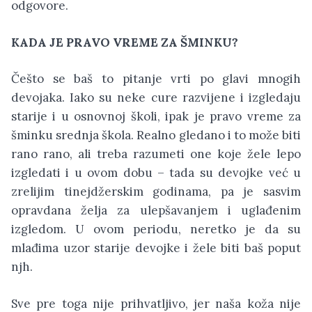
odgovore.
KADA JE PRAVO VREME ZA ŠMINKU?
Češto se baš to pitanje vrti po glavi mnogih
devojaka. Iako su neke cure razvijene i izgledaju
starije i u osnovnoj školi, ipak je pravo vreme za
šminku srednja škola. Realno gledano i to može biti
rano rano, ali treba razumeti one koje žele lepo
izgledati i u ovom dobu – tada su devojke već u
zrelijim tinejdžerskim godinama, pa je sasvim
opravdana želja za ulepšavanjem i uglađenim
izgledom. U ovom periodu, neretko je da su
mlađima uzor starije devojke i žele biti baš poput
njh.
Sve pre toga nije prihvatljivo, jer naša koža nije