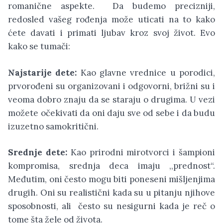
romanične aspekte. Da budemo precizniji,
redosled vašeg rođenja može uticati na to kako
ćete davati i primati ljubav kroz svoj život. Evo
kako se tumači:
Najstarije dete:
Kao glavne vrednice u porodici,
prvorođeni su organizovani i odgovorni, brižni su i
veoma dobro znaju da se staraju o drugima. U vezi
možete očekivati da oni daju sve od sebe i da budu
izuzetno samokritični.
Srednje dete:
Kao prirodni mirotvorci i šampioni
kompromisa, srednja deca imaju ,,prednost“.
Međutim, oni često mogu biti poneseni mišljenjima
drugih. Oni su realistični kada su u pitanju njihove
sposobnosti, ali često su nesigurni kada je reč o
tome šta žele od života.