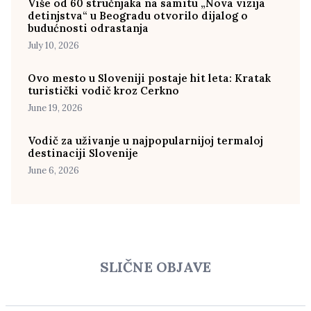
Više od 60 stručnjaka na samitu „Nova vizija
detinjstva“ u Beogradu otvorilo dijalog o
budućnosti odrastanja
July 10, 2026
Ovo mesto u Sloveniji postaje hit leta: Kratak
turistički vodič kroz Cerkno
June 19, 2026
Vodič za uživanje u najpopularnijoj termaloj
destinaciji Slovenije
June 6, 2026
SLIČNE OBJAVE