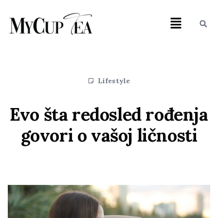
Lifestyle
Evo šta redosled rođenja
govori o vašoj ličnosti