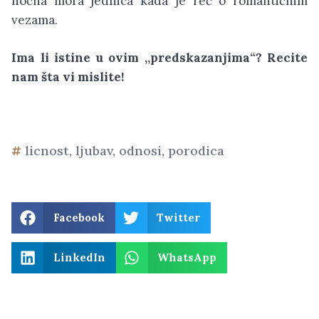
noćna mora jednica kada je reč o romantičnim
vezama.
Ima li istine u ovim ,,predskazanjima“? Recite
nam šta vi mislite!
licnost
,
ljubav
,
odnosi
,
porodica
Facebook
Twitter
LinkedIn
WhatsApp