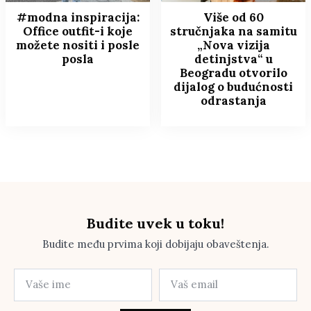
#modna inspiracija:
Više od 60
Office outfit-i koje
stručnjaka na samitu
možete nositi i posle
„Nova vizija
posla
detinjstva“ u
Beogradu otvorilo
dijalog o budućnosti
odrastanja
Budite uvek u toku!
Budite među prvima koji dobijaju obaveštenja.