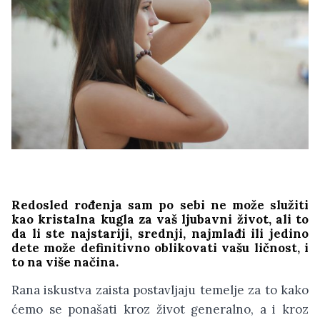
Redosled rođenja sam po sebi ne može služiti
kao kristalna kugla za vaš ljubavni život, ali to
da li ste najstariji, srednji, najmlađi ili jedino
dete može definitivno oblikovati vašu ličnost, i
to na više načina.
Rana iskustva zaista postavljaju temelje za to kako
ćemo se ponašati kroz život generalno, a i kroz