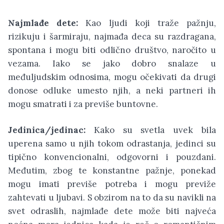
Najmlađe dete:
Kao ljudi koji traže pažnju,
rizikuju i šarmiraju, najmađa deca su razdragana,
spontana i mogu biti odlično društvo, naročito u
vezama. Iako se jako dobro snalaze u
međuljudskim odnosima, mogu očekivati da drugi
donose odluke umesto njih, a neki partneri ih
mogu smatrati i za previše buntovne.
Jedinica/jedinac:
Kako su svetla uvek bila
uperena samo u njih tokom odrastanja, jedinci su
tipično konvencionalni, odgovorni i pouzdani.
Međutim, zbog te konstantne pažnje, ponekad
mogu imati previše potreba i mogu previže
zahtevati u ljubavi. S obzirom na to da su navikli na
svet odraslih, najmlađe dete može biti najveća