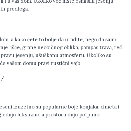
i i u vaš dom. Ukoliko već niste osmislili jesenju
ih predloga.
 dom, a kako ćete to bolje da uradite, nego da sami
senje lišće, grane neobičnog oblika, pampas trava, reč
 pravu jesenju, ušuškanu atmosferu. Ukoliko su
aće vašem domu pravi rustični vajb.
j/
jeseni izuzetno su popularne boje konjaka, cimeta i
zgledaju luksuzno, a prostoru daju potpuno