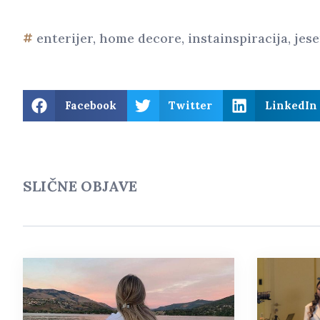
enterijer
,
home decore
,
instainspiracija
,
jes
Facebook
Twitter
LinkedIn
SLIČNE OBJAVE