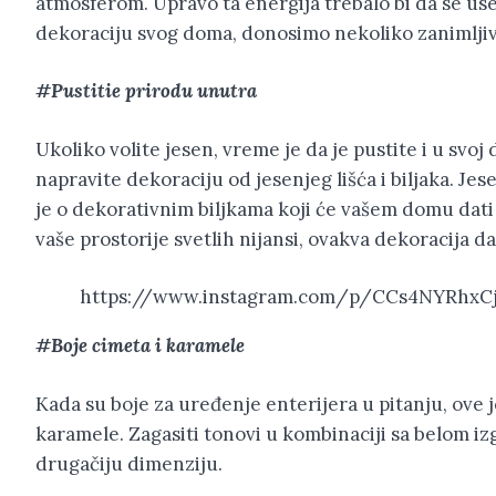
atmosferom. Upravo ta energija trebalo bi da se usel
dekoraciju svog doma, donosimo nekoliko zanimljiv
#Pustitie prirodu unutra
Ukoliko volite jesen, vreme je da je pustite i u svoj
napravite dekoraciju od jesenjeg lišća i biljaka. Je
je o dekorativnim biljkama koji će vašem domu dati
vaše prostorije svetlih nijansi, ovakva dekoracija d
https://www.instagram.com/p/CCs4NYRhxC
#Boje cimeta i karamele
Kada su boje za uređenje enterijera u pitanju, ove 
karamele. Zagasiti tonovi u kombinaciji sa belom i
drugačiju dimenziju.