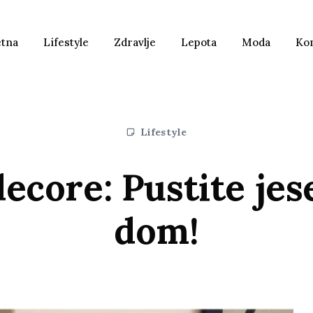
etna
Lifestyle
Zdravlje
Lepota
Moda
Ko
Lifestyle
core: Pustite jese
dom!