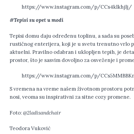
https://www.instagram.com/p/CCs4klkhjlj/
#Tepisi su opet u modi
Tepisi domu daju određenu toplinu, a sada su pose
rustičnog enterijera, koji je u svetu trenutno vrlo 
aktuelni. Pravilno odabran i uklopljen tepih, je det
prostor, što je sasvim dovoljno za osveženje i prom
https://www.instagram.com/p/CCs5MMBBK
S vremena na vreme našem životnom prostoru potreb
nosi, veoma su inspirativni za sitne cozy promene.
Foto:
@2ladisandchair
Teodora Vuković