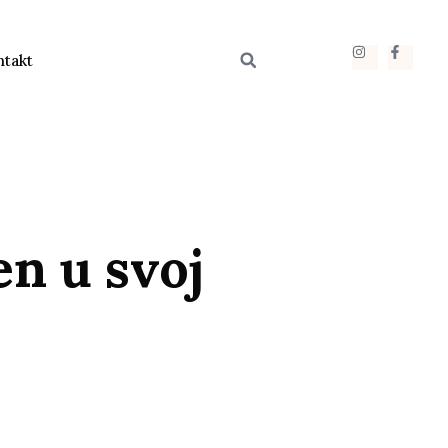
ntakt
n u svoj