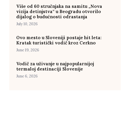
Više od 60 stručnjaka na samitu „Nova
vizija detinjstva“ u Beogradu otvorilo
dijalog o budućnosti odrastanja
July 10, 2026
Ovo mesto u Sloveniji postaje hit leta:
Kratak turistički vodič kroz Cerkno
June 19, 2026
Vodič za uživanje u najpopularnijoj
termaloj destinaciji Slovenije
June 6, 2026