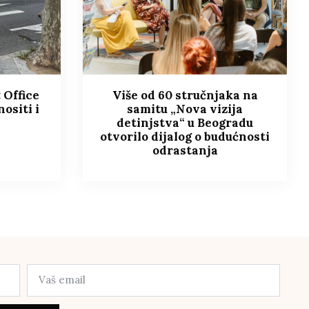
 Office
Više od 60 stručnjaka na
nositi i
samitu „Nova vizija
detinjstva“ u Beogradu
otvorilo dijalog o budućnosti
odrastanja