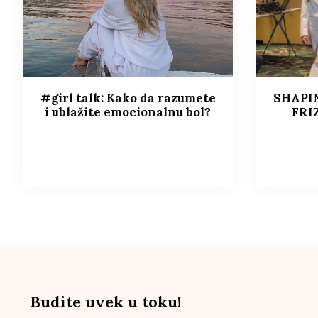
#girl talk: Kako da razumete
SHAPI
i ublažite emocionalnu bol?
FRI
Budite uvek u toku!