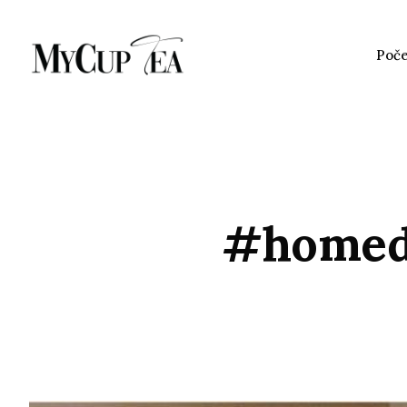
Poč
#homede