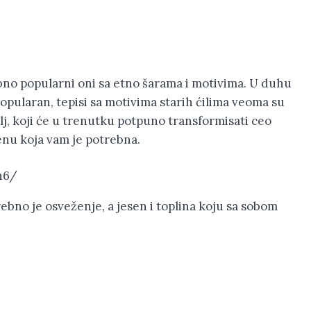
bno popularni oni sa etno šarama i motivima. U duhu
popularan, tepisi sa motivima starih ćilima veoma su
alj, koji će u trenutku potpuno transformisati ceo
enu koja vam je potrebna.
n6/
no je osveženje, a jesen i toplina koju sa sobom