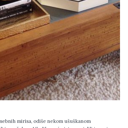
posebnih mirisa, odiše nekom ušuškanom