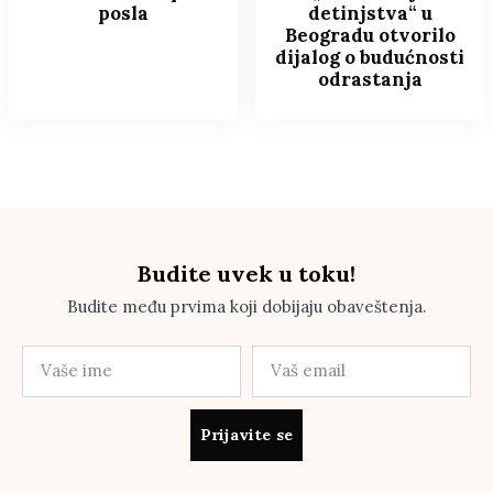
posla
detinjstva“ u
Beogradu otvorilo
dijalog o budućnosti
odrastanja
Budite uvek u toku!
Budite među prvima koji dobijaju obaveštenja.
Prijavite se