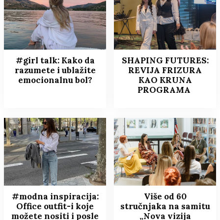
#girl talk: Kako da
SHAPING FUTURES:
razumete i ublažite
REVIJA FRIZURA
emocionalnu bol?
KAO KRUNA
PROGRAMA
#modna inspiracija:
Više od 60
Office outfit-i koje
stručnjaka na samitu
možete nositi i posle
„Nova vizija