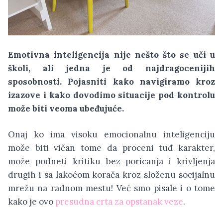
Emotivna inteligencija nije nešto što se uči u
školi, ali jedna je od najdragocenijih
sposobnosti. Pojasniti kako navigiramo kroz
izazove i kako dovodimo situacije pod kontrolu
može biti veoma ubeđujuće.
Onaj ko ima visoku emocionalnu inteligenciju
može biti vičan tome da proceni tuđ karakter,
može podneti kritiku bez poricanja i krivljenja
drugih i sa lakoćom korača kroz složenu socijalnu
mrežu na radnom mestu! Već smo pisale i o tome
kako je ovo
presudna crta za opstanak veze
.