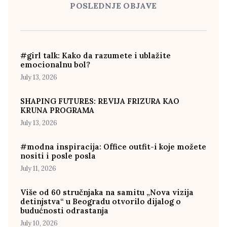
POSLEDNJE OBJAVE
#girl talk: Kako da razumete i ublažite
emocionalnu bol?
July 13, 2026
SHAPING FUTURES: REVIJA FRIZURA KAO
KRUNA PROGRAMA
July 13, 2026
#modna inspiracija: Office outfit-i koje možete
nositi i posle posla
July 11, 2026
Više od 60 stručnjaka na samitu „Nova vizija
detinjstva“ u Beogradu otvorilo dijalog o
budućnosti odrastanja
July 10, 2026