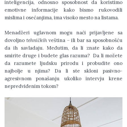
inteligencija, odnosno sposobnost da koristimo
emotivne informacije kako bismo rukovodili
mislima i osećanjima, ima visoko mesto na listama.
Menadžeri uglavnom mogu naći prijavljene sa
dovoljno
tehničkih
veština – ili bar sa sposobnošću
da ih savladaju. Međutim, da li znate kako da
smirite druge i budete glas razuma? Da li možete
da razumete ljudsku prirodu i probudite ono
najbolje u njima? Da li ste skloni pasivno-
agresivnom ponašanju ukoliko intervju krene
nepredviđenim tokom?