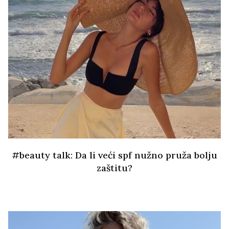
#beauty talk: Da li veći spf nužno pruža bolju
zaštitu?