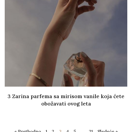
3 Zarina parfema sa mirisom vanile koja ćete
obožavati ovog leta
« Prethodno
1
2
3
4
5
…
21
Sledeće »