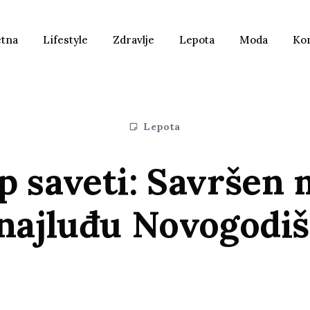
etna
Lifestyle
Zdravlje
Lepota
Moda
Ko
Lepota
p saveti: Savršen 
 najluđu Novogodiš