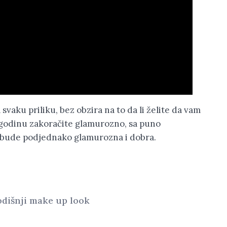
vaku priliku, bez obzira na to da li želite da vam
 godinu zakoračite glamurozno, sa puno
na bude podjednako glamurozna i dobra.
dišnji make up look