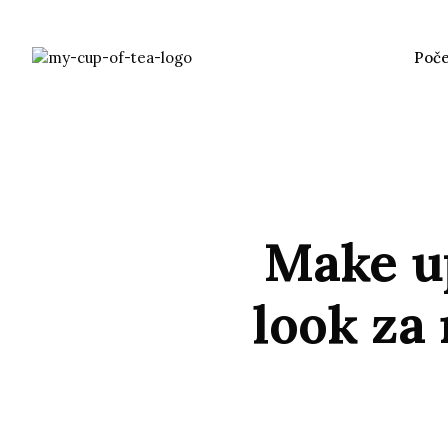
Poč
Make u
look za