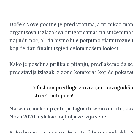
Doček Nove godine je pred vratima, a mi nikad man
organizovali izlazak sa drugaricama i na sniženima
najluđu noć, ali da bismo bile potpuno glamurozne i
koji će dati finalni izgled celom našem look-u.
Kako je posebna prilika u pitanju, predlažemo da se 
predstavlja izlazak iz zone komfora i koji će pokaza
7 fashion predloga za savršen novogodišnj
street radnjama!
Naravno, make up ćete prilagoditi svom outfitu, kako
Novu 2020. ušli kao najbolja verzija sebe.
Kako bismo vas inspirisale, potražile smo nekoliko Y