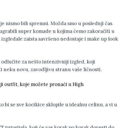
je nismo bili spremni. Možda smo u poslednji čas
 ugrabili super komade u kojima ćemo zakoračiti u
 izgledale zaista savršeno nedostaje i make up look
odlučite za nešto intenzivniji izgled, koji
ti neku novu, zavodljivu stranu vaše ličnosti.
i outfit, koje možete pronaći u High
 bi se sve kocikice sklopile u idealnu celinu, a vi u
T tutorijala, koji će vas korak po korak dovesti do