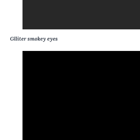
Glliter smokey eyes