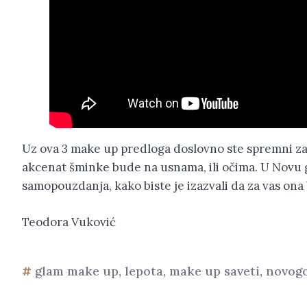
Uz ova 3 make up predloga doslovno ste spremni za s
akcenat šminke bude na usnama, ili očima. U Novu
samopouzdanja, kako biste je izazvali da za vas o
Teodora Vuković
glam make up
,
lepota
,
make up saveti
,
novogo