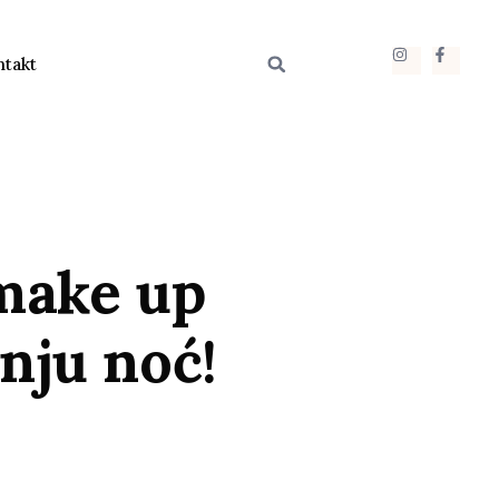
ntakt
make up
nju noć!