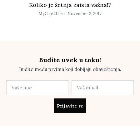
Koliko je šetnja zaista važna!?
MyCupOfTea
November 2, 2017
Budite uvek u toku!
Budite među prvima koji dobijaju obaveštenja.
Prijavite se