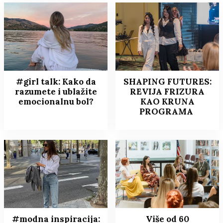
#girl talk: Kako da
SHAPING FUTURES:
razumete i ublažite
REVIJA FRIZURA
emocionalnu bol?
KAO KRUNA
PROGRAMA
#modna inspiracija:
Više od 60