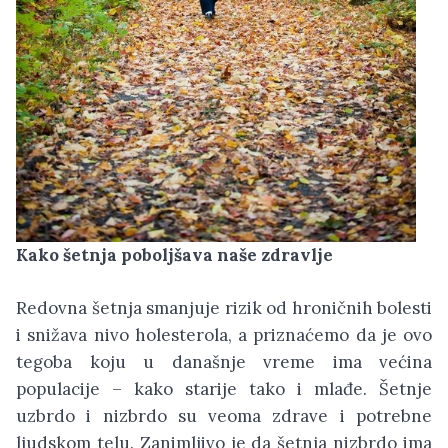
Kako šetnja poboljšava naše zdravlje
Redovna šetnja smanjuje rizik od hroničnih bolesti
i snižava nivo holesterola, a priznaćemo da je ovo
tegoba koju u današnje vreme ima većina
populacije – kako starije tako i mlađe. Šetnje
uzbrdo i nizbrdo su veoma zdrave i potrebne
ljudskom telu. Zanimljivo je da šetnja nizbrdo ima