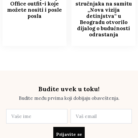
Office outfit-i koje
stručnjaka na samitu
možete nositi i posle
„Nova vizija
posla
detinjstva“ u
Beogradu otvorilo
dijalog o budućnosti
odrastanja
Budite uvek u toku!
Budite među prvima koji dobijaju obaveštenja.
Prijavite se