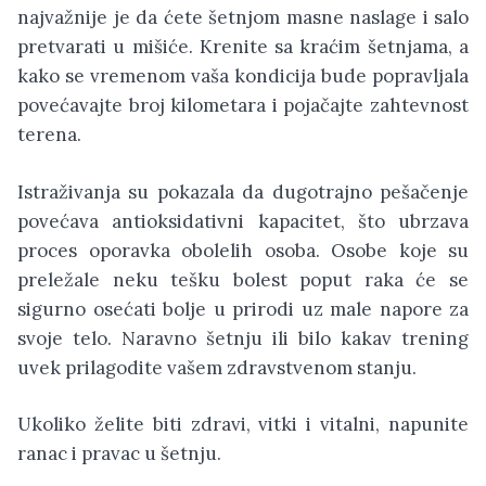
najvažnije je da ćete šetnjom masne naslage i salo
pretvarati u mišiće. Krenite sa kraćim šetnjama, a
kako se vremenom vaša kondicija bude popravljala
povećavajte broj kilometara i pojačajte zahtevnost
terena.
Istraživanja su pokazala da dugotrajno pešačenje
povećava antioksidativni kapacitet, što ubrzava
proces oporavka obolelih osoba. Osobe koje su
preležale neku tešku bolest poput raka će se
sigurno osećati bolje u prirodi uz male napore za
svoje telo. Naravno šetnju ili bilo kakav trening
uvek prilagodite vašem zdravstvenom stanju.
Ukoliko želite biti zdravi, vitki i vitalni, napunite
ranac i pravac u šetnju.