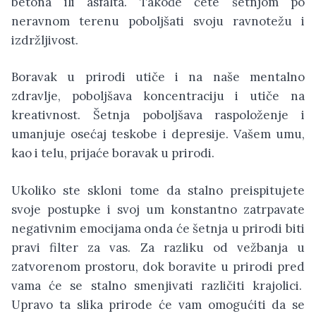
betona ili asfalta. Takođe ćete šetnjom po
neravnom terenu poboljšati svoju ravnotežu i
izdržljivost.
Boravak u prirodi utiče i na naše mentalno
zdravlje, poboljšava koncentraciju i utiče na
kreativnost. Šetnja poboljšava raspoloženje i
umanjuje osećaj teskobe i depresije. Vašem umu,
kao i telu, prijaće boravak u prirodi.
Ukoliko ste skloni tome da stalno preispitujete
svoje postupke i svoj um konstantno zatrpavate
negativnim emocijama onda će šetnja u prirodi biti
pravi filter za vas. Za razliku od vežbanja u
zatvorenom prostoru, dok boravite u prirodi pred
vama će se stalno smenjivati različiti krajolici.
Upravo ta slika prirode će vam omogućiti da se