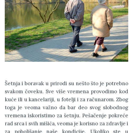
Šetnja i boravak u prirodi su nešto što je potrebno
svakom čoveku. Sve više vremena provodimo kod
kuće ili u kancelariji, u fotelji i za računarom. Zbog
toga je veoma važno da bar deo svog slobodnog
vremena iskoristimo za šetnju. Pešačenje pokreće
rad srca i svih mišića, veoma je korisno za zdravlje i
za poboljšanje naše kondicije. Ukoliko ste u