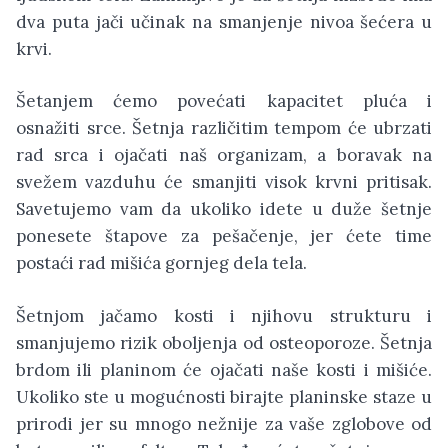
dva puta jači učinak na smanjenje nivoa šećera u
krvi.
Šetanjem ćemo povećati kapacitet pluća i
osnažiti srce. Šetnja različitim tempom će ubrzati
rad srca i ojačati naš organizam, a boravak na
svežem vazduhu će smanjiti visok krvni pritisak.
Savetujemo vam da ukoliko idete u duže šetnje
ponesete štapove za pešačenje, jer ćete time
postaći rad mišića gornjeg dela tela.
Šetnjom jačamo kosti i njihovu strukturu i
smanjujemo rizik oboljenja od osteoporoze. Šetnja
brdom ili planinom će ojačati naše kosti i mišiće.
Ukoliko ste u mogućnosti birajte planinske staze u
prirodi jer su mnogo nežnije za vaše zglobove od