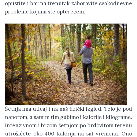
opustite i bar na trenutak zaboravite svakodnevne
probleme kojima ste opterećeni.
Šetnja ima uticaj i na naš fizički izgled. Telo je pod
naporom, a samim tim gubimo i kalorije i kilograme.
Intenzivnom i brzom šetnjom po brdovitom terenu
utrošićete oko 400 kalorija na sat vremena. Ono