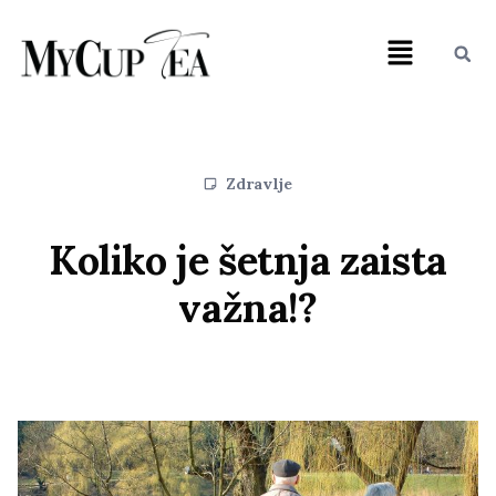
Zdravlje
Koliko je šetnja zaista
važna!?