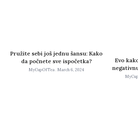
Pružite sebi još jednu šansu: Kako
Evo kak
da počnete sve ispočetka?
negativnu
MyCupOfTea
March 6, 2024
MyCu