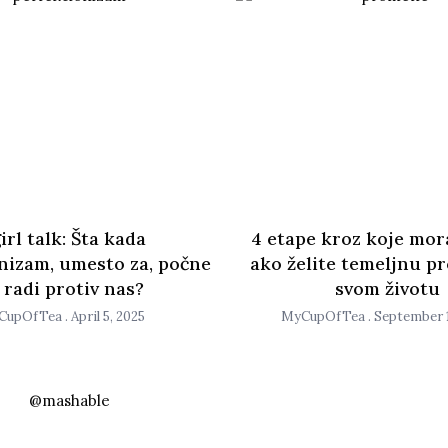
irl talk: Šta kada
4 etape kroz koje mor
nizam, umesto za, počne
ako želite temeljnu 
 radi protiv nas?
svom životu
CupOfTea
April 5, 2025
MyCupOfTea
September 1