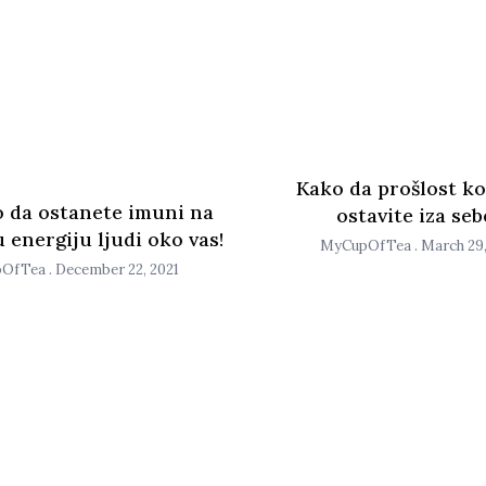
Kako da prošlost k
o da ostanete imuni na
ostavite iza seb
 energiju ljudi oko vas!
MyCupOfTea
March 29,
pOfTea
December 22, 2021