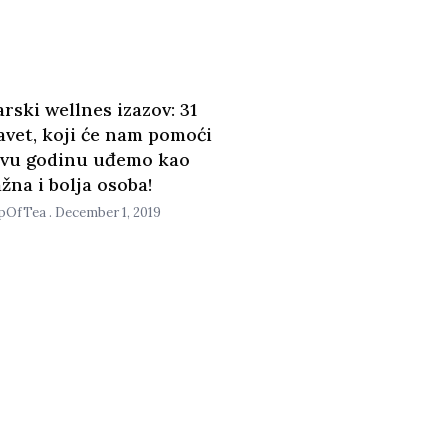
ski wellnes izazov: 31
avet, koji će nam pomoći
ovu godinu uđemo kao
žna i bolja osoba!
pOfTea
December 1, 2019