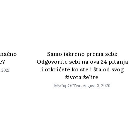
onačno
Samo iskreno prema sebi:
e?
Odgovorite sebi na ova 24 pitanja
i otkrićete ko ste i šta od svog
 2021
života želite!
MyCupOfTea
August 3, 2020