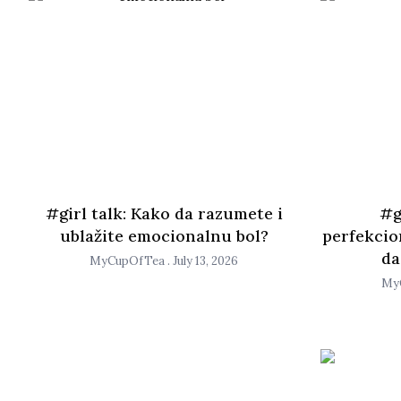
#girl talk: Kako da razumete i
#g
ublažite emocionalnu bol?
perfekcio
da
MyCupOfTea
July 13, 2026
My