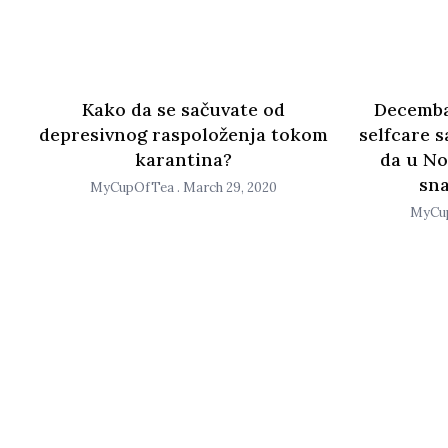
Kako da se sačuvate od
Decembar
depresivnog raspoloženja tokom
selfcare s
karantina?
da u N
sna
MyCupOfTea
March 29, 2020
MyCu