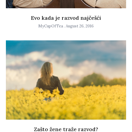
Evo kada je razvod najčešći
MyCupOfTea
August 26, 2016
Zašto žene traže razvod?