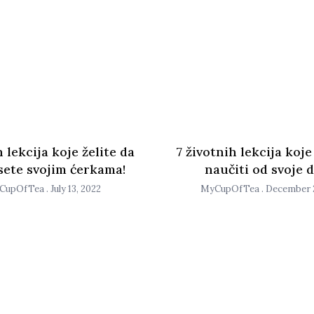
 lekcija koje želite da
7 životnih lekcija ko
ete svojim ćerkama!
naučiti od svoje d
CupOfTea
July 13, 2022
MyCupOfTea
December 2