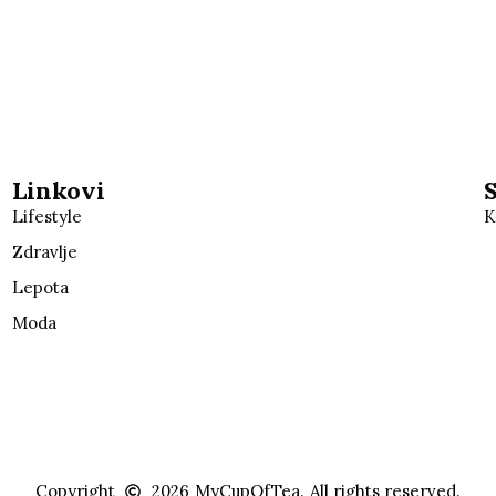
Linkovi
Lifestyle
K
Zdravlje
Lepota
Moda
Copyright
2026
MyCupOfTea.
All rights reserved.