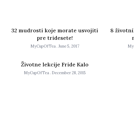
32 mudrosti koje morate usvojiti
8 životni
pre tridesete!
MyCupOfTea
June 5, 2017
My
Životne lekcije Fride Kalo
MyCupOfTea
December 28, 2015