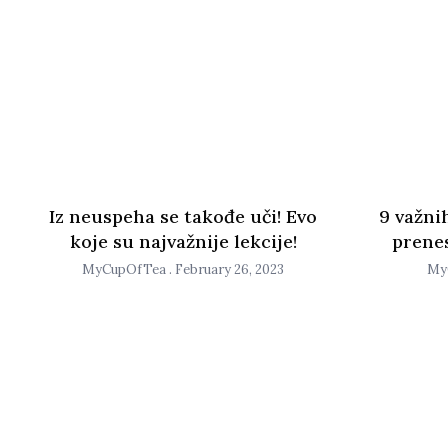
Iz neuspeha se takođe uči! Evo
9 važnih
koje su najvažnije lekcije!
prenes
MyCupOfTea
February 26, 2023
My