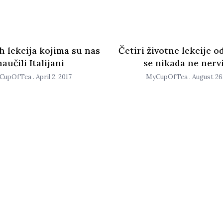
h lekcija kojima su nas
Četiri životne lekcije od
naučili Italijani
se nikada ne nerv
CupOfTea
April 2, 2017
MyCupOfTea
August 26