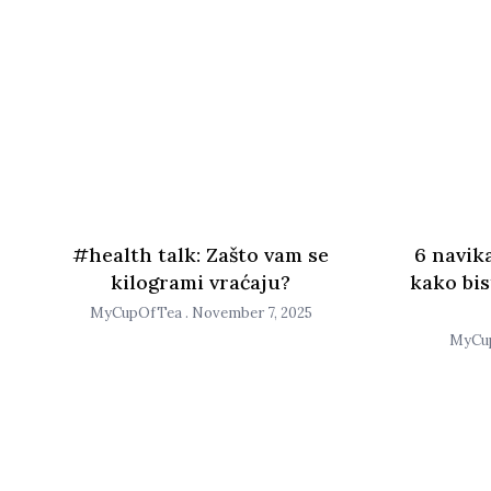
#health talk: Zašto vam se
6 navika
kilogrami vraćaju?
kako bis
MyCupOfTea
November 7, 2025
MyCu