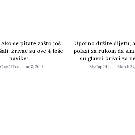
 Ako se pitate zašto još
Uporno držite dijetu, 
ali, krivac su ove 4 loše
polazi za rukom da smr
navike!
su glavni krivci za n
CupOfTea
June 8, 2021
MyCupOfTea
March 27,