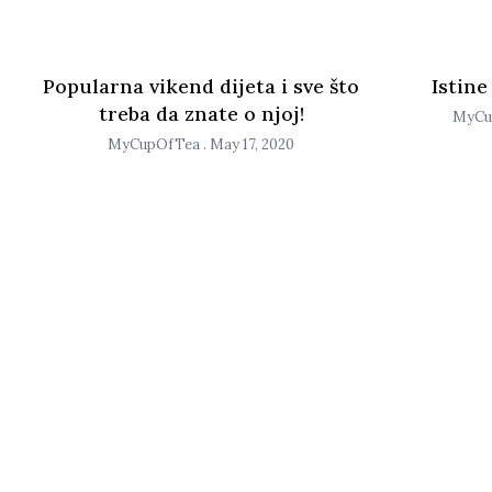
Popularna vikend dijeta i sve što
Istine
treba da znate o njoj!
MyCu
MyCupOfTea
May 17, 2020