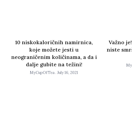
10 niskokaloričnih namirnica,
Važno je!
koje možete jesti u
niste smrš
neograničenim količinama, a da i
dalje gubite na težini!
My
MyCupOfTea
July 16, 2021