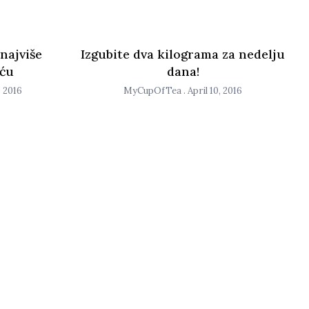
najviše
Izgubite dva kilograma za nedelju
ću
dana!
 2016
MyCupOfTea
April 10, 2016