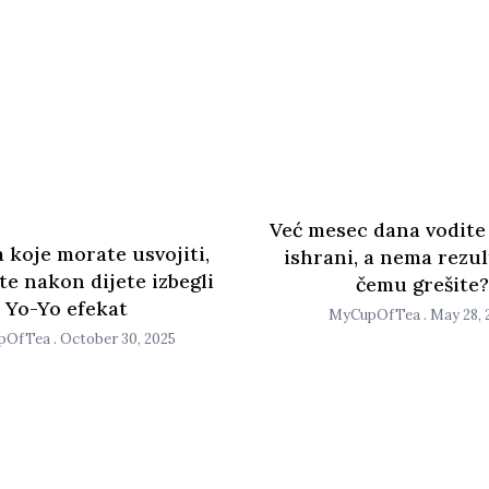
Već mesec dana vodite
 koje morate usvojiti,
ishrani, a nema rezul
te nakon dijete izbegli
čemu grešite?
Yo-Yo efekat
MyCupOfTea
May 28, 
pOfTea
October 30, 2025