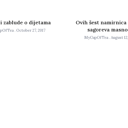
 i zablude o dijetama
Ovih šest namirnica 
sagoreva masno
pOfTea
October 27, 2017
MyCupOfTea
August 12,