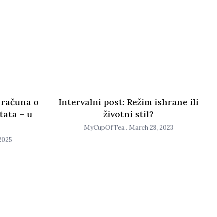
 računa o
Intervalni post: Režim ishrane ili
tata – u
životni stil?
MyCupOfTea
March 28, 2023
2025