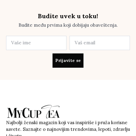
Budite uvek u toku!
Budite među prvima koji dobijaju obaveštenja.
Prijavite se
Najbolji ženski magazin koji vas inspiriše i pruža korisne
savete. Saznajte o najnovijim trendovima, lepoti, zdravlju
i životu.