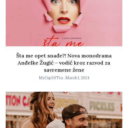
Šta me opet snađe?! Nova monodrama
Anđelke Žugić – vodič kroz razvod za
savremene žene
MyCupOfTea
March 1, 2024