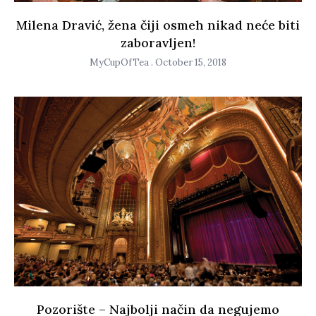
Milena Dravić, žena čiji osmeh nikad neće biti
zaboravljen!
MyCupOfTea
October 15, 2018
Pozorište – Najbolji način da negujemo