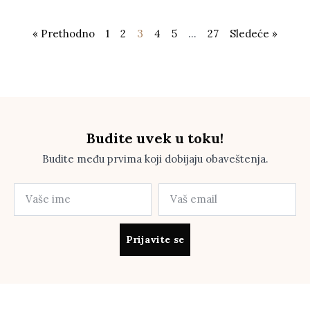
« Prethodno
1
2
3
4
5
…
27
Sledeće »
Budite uvek u toku!
Budite među prvima koji dobijaju obaveštenja.
Prijavite se